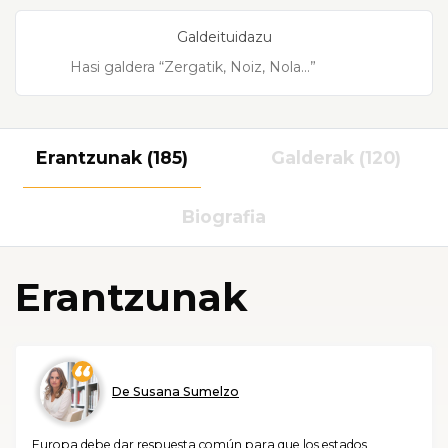
Galdeituidazu
Erantzunak (185)
Galderak (120)
Biografia
Erantzunak
De Susana Sumelzo
Europa debe dar respuesta común para que los estados