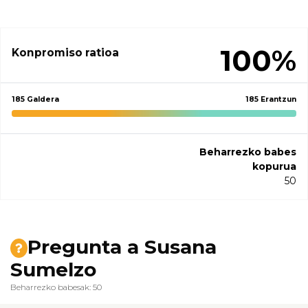
100%
Konpromiso ratioa
185 Galdera
185 Erantzun
Beharrezko babes
kopurua
50
Pregunta a Susana
Sumelzo
Beharrezko babesak: 50