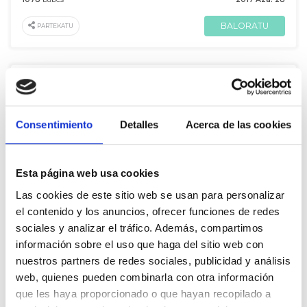
BALORATU
PARTEKATU
De Susana Sumelzo
Consentimiento
Detalles
Acerca de las cookies
"Es necesaria una unificación de criterios para evitar agravios"
A
Clara Pérez Ros
Esta página web usa cookies
433
babes
2015 Aza. 18
Las cookies de este sitio web se usan para personalizar
el contenido y los anuncios, ofrecer funciones de redes
BALORATU
PARTEKATU
sociales y analizar el tráfico. Además, compartimos
información sobre el uso que haga del sitio web con
nuestros partners de redes sociales, publicidad y análisis
web, quienes pueden combinarla con otra información
De Susana Sumelzo
que les haya proporcionado o que hayan recopilado a