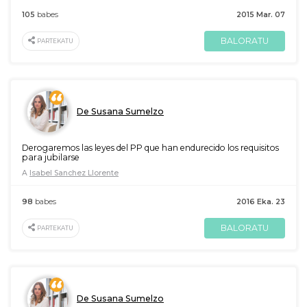
105
babes
2015 Mar. 07
BALORATU
PARTEKATU
De Susana Sumelzo
Derogaremos las leyes del PP que han endurecido los requisitos
para jubilarse
A
Isabel Sanchez Llorente
98
babes
2016 Eka. 23
BALORATU
PARTEKATU
De Susana Sumelzo