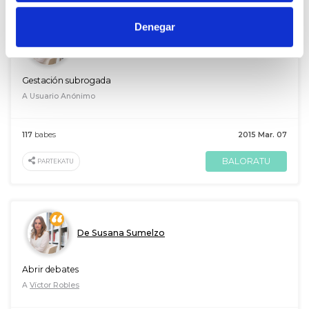
Denegar
De Susana Sumelzo
Gestación subrogada
A Usuario Anónimo
117
babes
2015 Mar. 07
BALORATU
PARTEKATU
De Susana Sumelzo
Abrir debates
A
Víctor Robles