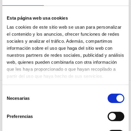
Esta página web usa cookies
Nire pasahitza ahaztu dut
Las cookies de este sitio web se usan para personalizar
el contenido y los anuncios, ofrecer funciones de redes
sociales y analizar el tráfico. Además, compartimos
información sobre el uso que haga del sitio web con
Ez zara Osoigoko bilatzailea?
Izena
nuestros partners de redes sociales, publicidad y análisis
eman!
web, quienes pueden combinarla con otra información
que les haya proporcionado o que hayan recopilado a
partir del uso que haya hecho de sus servicios.
Selección
Necesarias
de
consentimiento
GALDERA
Blog de Osoigo
Preferencias
BABESTU
Quiénes somos