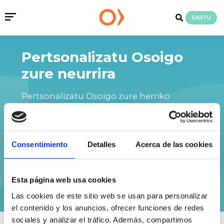
SARTU
Pertsonalizatu Osoigo
zure neurrira
Pertsonalizatu Osoigo zure herriko
proposamen eta interesatzen zaizkizun gaiak
ezagutu ditzazun.
Consentimiento
Detalles
Acerca de las cookies
Oraindik ez duzu Osoigoko
HASI SAIOA
konturik?
IZENA EMAN!
Esta página web usa cookies
Las cookies de este sitio web se usan para personalizar
el contenido y los anuncios, ofrecer funciones de redes
sociales y analizar el tráfico. Además, compartimos