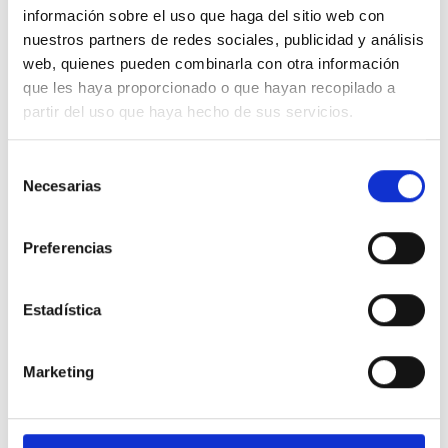
información sobre el uso que haga del sitio web con
nuestros partners de redes sociales, publicidad y análisis
web, quienes pueden combinarla con otra información
GALDERA
Blog de Osoigo
que les haya proporcionado o que hayan recopilado a
partir del uso que haya hecho de sus servicios.
BABESTU
Quiénes somos
ERANTZUNAK
Gehiago jakin nahi?
Selección
Necesarias
de
ORDEZKARIAK
Organizaciones
consentimiento
colaboradoras
Preferencias
IZENA EMAN!
Erabilera arauak
Pribatutasun politika
Estadística
Política de cookies
Marketing
Erabili gure APIa