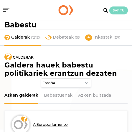
SARTU
Babestu
Galderak
Debateak
Inkestak
(12150)
(56)
(337)
GALDERAK
Galdera hauek babestu
politikariek erantzun dezaten
Azken galderak
Babestuenak
Azken bultzada
A Europarlamento