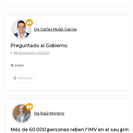
De Carles Mulet García
Preguntado al Gobierno.
A
#NoEstasSola VVGESP
16
babes
PARTEKATU
De Raúl Moreno
Més de 60.000 persones reben l'IMV en el seu prim