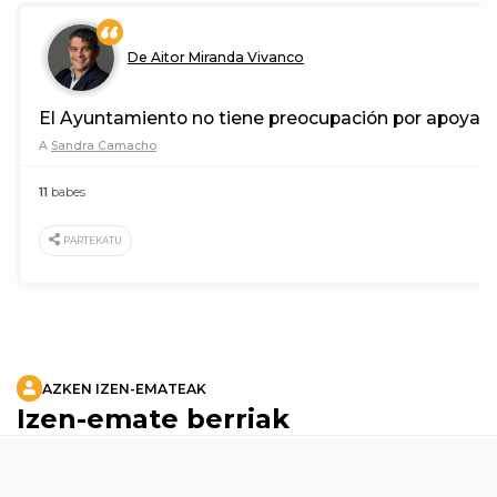
De Aitor Miranda Vivanco
El Ayuntamiento no tiene preocupación por apoyar
A
Sandra Camacho
11
babes
PARTEKATU
AZKEN IZEN-EMATEAK
Izen-emate berriak