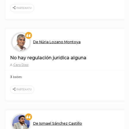
PARTEKATU
De Núria Lozano Montoya
No hay regulación jurídica alguna
A
Caro Diaz
3
babes
PARTEKATU
De Ismael Sánchez Castillo