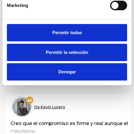
Marketing
De Pablo Antón
Permitir todas
Escuchar a las familias antes de aprobar cualquier
A
Lucia Fernández
Permitir la selección
65
babes
Denegar
PARTEKATU
De Kevin Lucero
Creo que el compromiso es firme y real aunque el tr
A
Mar Martinez