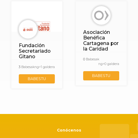
Asociación
Benéfica
Cartagena por
Fundación
la Caridad
Secretariado
Gitano
0
Babesak
ng>0 galdera
3
Babesak
ng>1 galdera
BABESTU
BABESTU
Conócenos