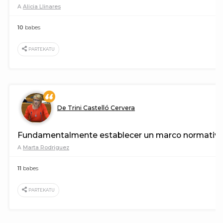
A
Alicia Llinares
10
babes
PARTEKATU
De Trini Castelló Cervera
Fundamentalmente establecer un marco normativo que
A
Marta Rodriguez
11
babes
PARTEKATU