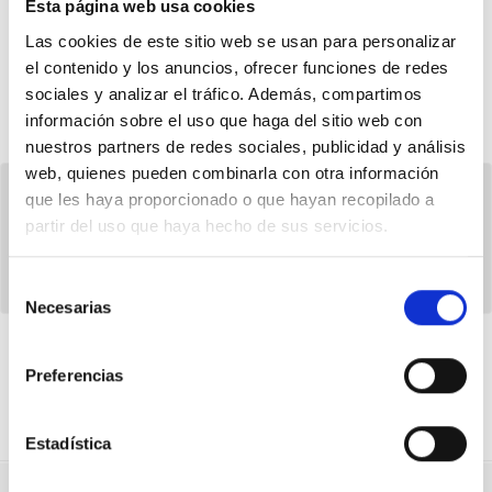
Esta página web usa cookies
47
Apoyos de
500
2026 Uzt. 08
Las cookies de este sitio web se usan para personalizar
el contenido y los anuncios, ofrecer funciones de redes
BABESTU
PARTEKATU
sociales y analizar el tráfico. Además, compartimos
información sobre el uso que haga del sitio web con
nuestros partners de redes sociales, publicidad y análisis
web, quienes pueden combinarla con otra información
que les haya proporcionado o que hayan recopilado a
partir del uso que haya hecho de sus servicios.
Selección
Necesarias
de
consentimiento
Preferencias
ERANTZUNAK
Zure politikariak erantzun dute,
erantzunak baloratu.
Estadística