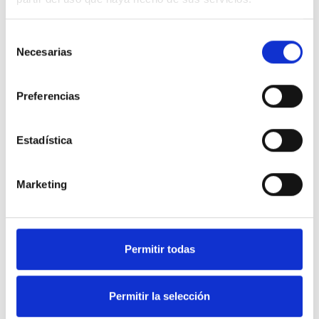
La tercera República. Un estado Federal al servicio de la
mayoría social trabajadora.
A
Mila Iturra
Selección
Necesarias
de
153
babes
2015 Aza. 26
consentimiento
BALORATU
PARTEKATU
Preferencias
Estadística
De Jon Hernández
Marketing
El concierto no es el problema. El problema es la físcalidad poco
progresiva.
A Usuario Anónimo
Permitir todas
126
babes
2015 Aza. 26
BALORATU
PARTEKATU
Permitir la selección