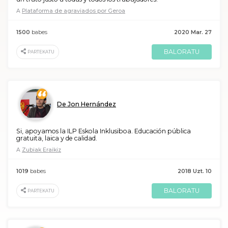
A
Plataforma de agraviados por Geroa
1500
babes
2020 Mar. 27
BALORATU
PARTEKATU
De Jon Hernández
Si, apoyamos la ILP Eskola Inklusiboa. Educación pública
gratuita, laica y de calidad.
A
Zubiak Eraikiz
1019
babes
2018 Uzt. 10
BALORATU
PARTEKATU