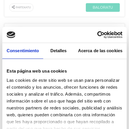
BALORATU
PARTEKATU
De Jon Hernández
Consentimiento
Detalles
Acerca de las cookies
El modelo de explotación capitalista de recursos naturales está
en el origen del problema.
A
Gorka Ocio
Esta página web usa cookies
438
babes
2018 Abu. 07
Las cookies de este sitio web se usan para personalizar
BALORATU
el contenido y los anuncios, ofrecer funciones de redes
PARTEKATU
sociales y analizar el tráfico. Además, compartimos
información sobre el uso que haga del sitio web con
nuestros partners de redes sociales, publicidad y análisis
web, quienes pueden combinarla con otra información
De Jon Hernández
que les haya proporcionado o que hayan recopilado a
partir del uso que haya hecho de sus servicios.