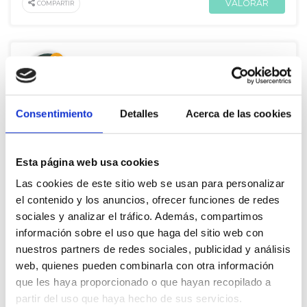
VALORAR
COMPARTIR
De Jon Hernández
El modelo de explotación capitalista de recursos naturales está
Consentimiento
Detalles
Acerca de las cookies
en el origen del problema.
A
Gorka Ocio
Esta página web usa cookies
438
Apoyos
07 Ago. 2018
Las cookies de este sitio web se usan para personalizar
VALORAR
COMPARTIR
el contenido y los anuncios, ofrecer funciones de redes
sociales y analizar el tráfico. Además, compartimos
información sobre el uso que haga del sitio web con
nuestros partners de redes sociales, publicidad y análisis
De Jon Hernández
web, quienes pueden combinarla con otra información
que les haya proporcionado o que hayan recopilado a
La tercera República. Un estado Federal al servicio de la
partir del uso que haya hecho de sus servicios.
mayoría social trabajadora.