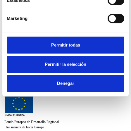
Estadística
TE ESCUCHAN
Organizaciones
colaboradoras
Marketing
¡ÚNETE!
Normas de uso
Política de privacidad
Permitir todas
Política de cookies
Utiliza nuestra API
Permitir la selección
Denegar
Fondo Europeo de Desarrollo Regional
Una manera de hacer Europa