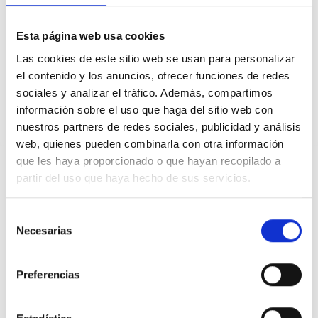
Esta página web usa cookies
He olvidado mi contraseña
Las cookies de este sitio web se usan para personalizar
el contenido y los anuncios, ofrecer funciones de redes
sociales y analizar el tráfico. Además, compartimos
información sobre el uso que haga del sitio web con
¿No eres usuario de Osoigo?
¡Únete!
nuestros partners de redes sociales, publicidad y análisis
web, quienes pueden combinarla con otra información
que les haya proporcionado o que hayan recopilado a
partir del uso que haya hecho de sus servicios.
Selección
Necesarias
de
consentimiento
PREGUNTA
Blog de Osoigo
Preferencias
APOYA
Quiénes somos
RESPUESTAS
¿Quieres saber más?