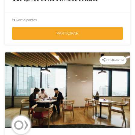
17
Participantes
PARTICIPAR
COMPARTIR