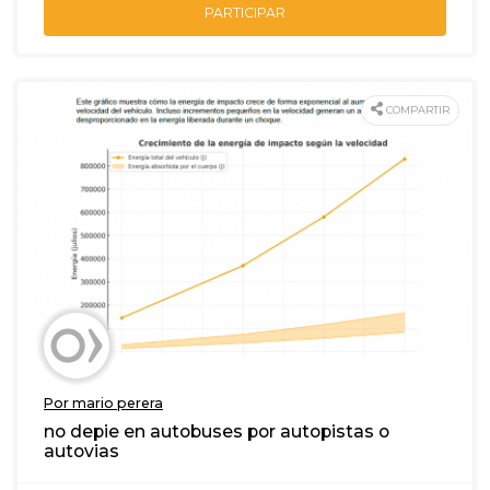
PARTICIPAR
COMPARTIR
Por mario perera
no depie en autobuses por autopistas o
autovias