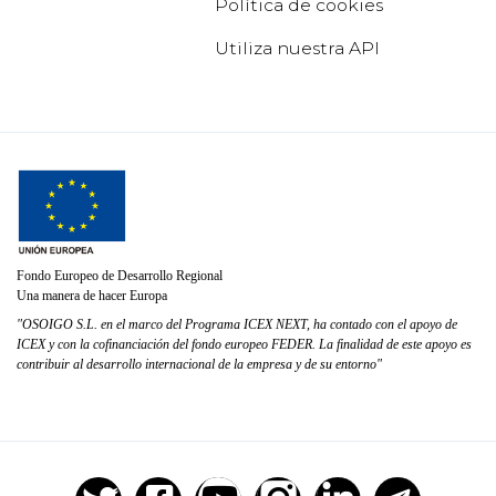
Política de cookies
Utiliza nuestra API
Fondo Europeo de Desarrollo Regional
Una manera de hacer Europa
"OSOIGO S.L. en el marco del Programa ICEX NEXT, ha contado con el apoyo de
ICEX y con la cofinanciación del fondo europeo FEDER. La finalidad de este apoyo es
contribuir al desarrollo internacional de la empresa y de su entorno"