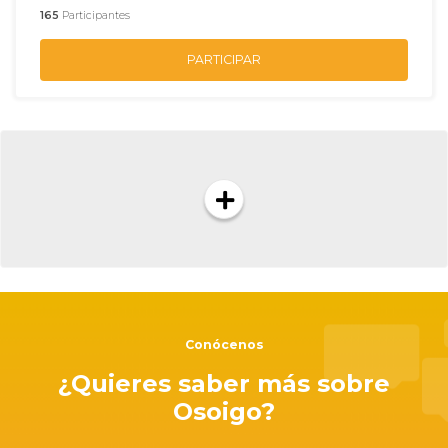
165
Participantes
PARTICIPAR
Conócenos
¿Quieres saber más sobre
Osoigo?