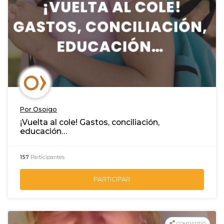
Por Osoigo
¡Vuelta al cole! Gastos, conciliación,
educación…
157
Participantes
PARTICIPAR
COMPARTIR