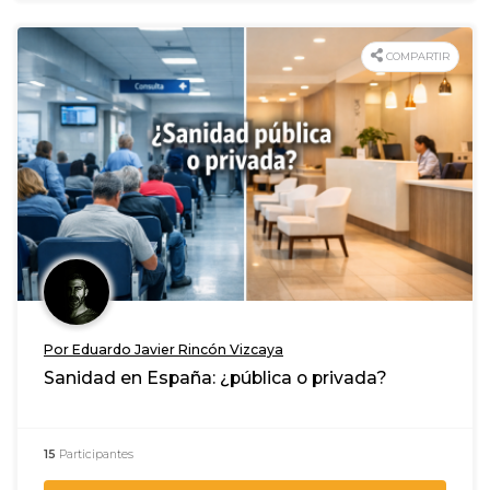
COMPARTIR
Por Eduardo Javier Rincón Vizcaya
Sanidad en España: ¿pública o privada?
15
Participantes