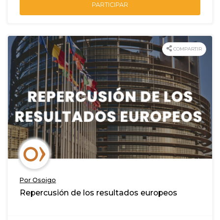
PARTICIPAR
COMPARTIR
Por Osoigo
Repercusión de los resultados europeos