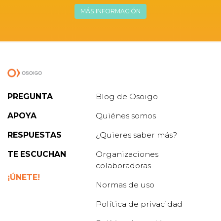
MÁS INFORMACIÓN
PREGUNTA
Blog de Osoigo
APOYA
Quiénes somos
RESPUESTAS
¿Quieres saber más?
TE ESCUCHAN
Organizaciones
colaboradoras
¡ÚNETE!
Normas de uso
Política de privacidad