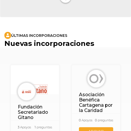
ÚLTIMAS INCORPORACIONES
Nuevas incorporaciones
Asociación
Benéfica
Cartagena por
Fundación
la Caridad
Secretariado
Gitano
0
Apoyos
0
preguntas
3
Apoyos
1
preguntas