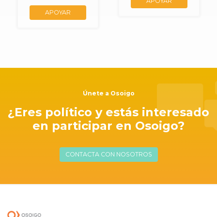
APOYAR
APOYAR
Únete a Osoigo
¿Eres político y estás interesado
en participar en Osoigo?
CONTACTA CON NOSOTROS