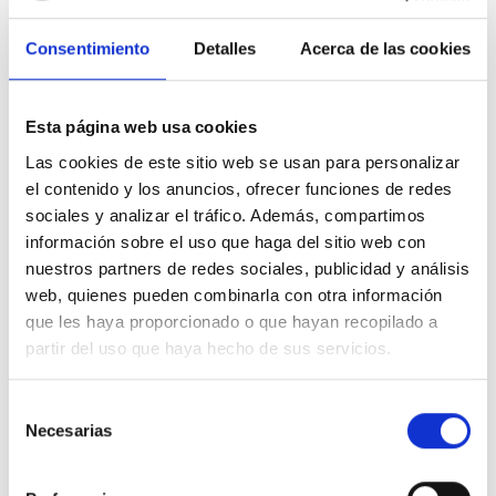
Consentimiento
Detalles
Acerca de las cookies
De Osoigo Informa
Esta página web usa cookies
Las cookies de este sitio web se usan para personalizar
Compromiso con las personas sin hogar: Se
el contenido y los anuncios, ofrecer funciones de redes
revisarán las medidas contra la entrega de
sociales y analizar el tráfico. Además, compartimos
alimentos en Madrid
información sobre el uso que haga del sitio web con
A
Sergio Montes Padrón
nuestros partners de redes sociales, publicidad y análisis
web, quienes pueden combinarla con otra información
860
Apoyos
17 Dic. 2025
que les haya proporcionado o que hayan recopilado a
partir del uso que haya hecho de sus servicios.
VALORAR
COMPARTIR
Selección
Necesarias
de
consentimiento
De Osoigo Informa