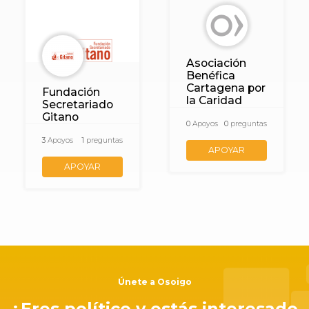
Asociación
Benéfica
Cartagena por
Fundación
la Caridad
Secretariado
Gitano
0
Apoyos
0
preguntas
3
Apoyos
1
preguntas
APOYAR
APOYAR
Únete a Osoigo
¿Eres político y estás interesado