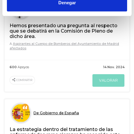
Denegar
De Enrique Rico
Hemos presentado una pregunta al respecto
que se debatirá en la Comisión de Pleno de
dicho área.
A
Aspirantes al Cuerpo de Bomberos del Ayuntamiento de Madrid
afectados
600
Apoyos
14 Nov. 2024
VALORAR
COMPARTIR
De Gobierno de España
La estrategia dentro del tratamiento de las