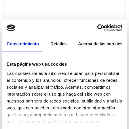
526
Apoyos
16 Ene. 2025
VALORAR
COMPARTIR
Consentimiento
Detalles
Acerca de las cookies
Esta página web usa cookies
De Daniel Rubio Caballero
Las cookies de este sitio web se usan para personalizar
el contenido y los anuncios, ofrecer funciones de redes
Tomamos nota para llevar a cabo una iniciativa
sociales y analizar el tráfico. Además, compartimos
parlamentaria
información sobre el uso que haga del sitio web con
A
SuperMateo no tiene capa
nuestros partners de redes sociales, publicidad y análisis
web, quienes pueden combinarla con otra información
que les haya proporcionado o que hayan recopilado a
partir del uso que haya hecho de sus servicios.
526
Apoyos
05 Dic. 2024