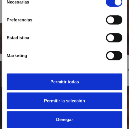
Necesarias
de
O introduce tus datos
consentimiento
Preferencias
Estadística
Mostrar contraseña
Marketing
Recuérdame
Permitir todas
He olvidado mi contraseña
Permitir la selección
¿No eres usuario de Osoigo?
¡Únete!
Denegar