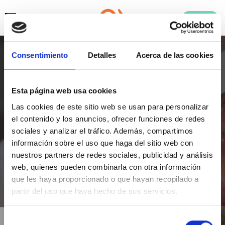
ENTRAR
Sube el IVA en los
Consentimiento
Detalles
Acerca de las cookies
alimentos básicos
Esta página web usa cookies
El IVA de productos básicos como pan,
Las cookies de este sitio web se usan para personalizar
huevos, verduras, fruta o aceite subirá
el contenido y los anuncios, ofrecer funciones de redes
sociales y analizar el tráfico. Además, compartimos
progresivamente hasta el 31 de diciembre
información sobre el uso que haga del sitio web con
para cumplir con los límites de gasto
nuestros partners de redes sociales, publicidad y análisis
web, quienes pueden combinarla con otra información
público según las reglas fiscales de la UE.
que les haya proporcionado o que hayan recopilado a
partir del uso que haya hecho de sus servicios.
LOGEATE CON TWITTER
Selección