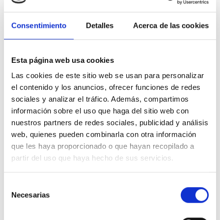
792
babes
2021 Uzt. 29
BALORATU
Consentimiento
Detalles
Acerca de las cookies
PARTEKATU
Esta página web usa cookies
De Íñigo Martínez Zatón
Las cookies de este sitio web se usan para personalizar
el contenido y los anuncios, ofrecer funciones de redes
sociales y analizar el tráfico. Además, compartimos
Reconocimiento, medios y itinerarios completos para poder
abordar esta enfermedad
información sobre el uso que haga del sitio web con
A
Isabelle Delez
nuestros partners de redes sociales, publicidad y análisis
web, quienes pueden combinarla con otra información
787
babes
2023 Uzt. 28
que les haya proporcionado o que hayan recopilado a
partir del uso que haya hecho de sus servicios.
BALORATU
PARTEKATU
Selección
Necesarias
de
consentimiento
De Íñigo Martínez Zatón