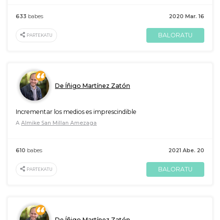
633
babes
2020 Mar. 16
BALORATU
PARTEKATU
De Íñigo Martínez Zatón
Incrementar los medios es imprescindible
A
Almike San Millan Amezaga
610
babes
2021 Abe. 20
BALORATU
PARTEKATU
De Íñigo Martínez Zatón