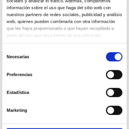
sociales y analizar el tráfico. Además, compartimos
información sobre el uso que haga del sitio web con
15
Apoyos de
1500
2019 Urt. 22
nuestros partners de redes sociales, publicidad y análisis
web, quienes pueden combinarla con otra información
BABESTU
PARTEKATU
que les haya proporcionado o que hayan recopilado a
partir del uso que haya hecho de sus servicios.
Selección
A Cortes de Aragón
Necesarias
de
consentimiento
¿Estarían ustedes a favor de un "Pacto Aragonés por la
Preferencias
educación?
Pregunta de
Asociación AragónESmás
Estadística
8
Apoyos de
300
2019 Urt. 17
Marketing
BABESTU
PARTEKATU