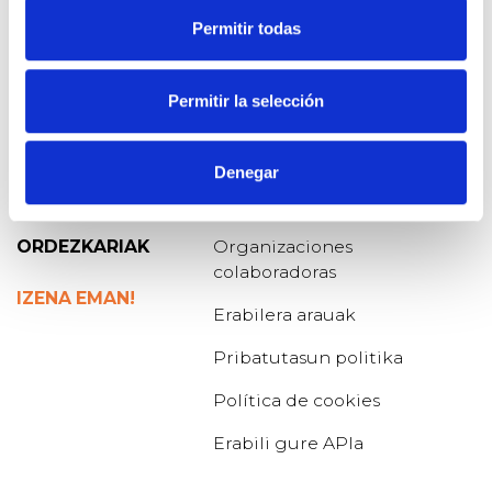
Permitir todas
Permitir la selección
GALDERA
Blog de Osoigo
BABESTU
Quiénes somos
Denegar
ERANTZUNAK
Gehiago jakin nahi?
ORDEZKARIAK
Organizaciones
colaboradoras
IZENA EMAN!
Erabilera arauak
Pribatutasun politika
Política de cookies
Erabili gure APIa