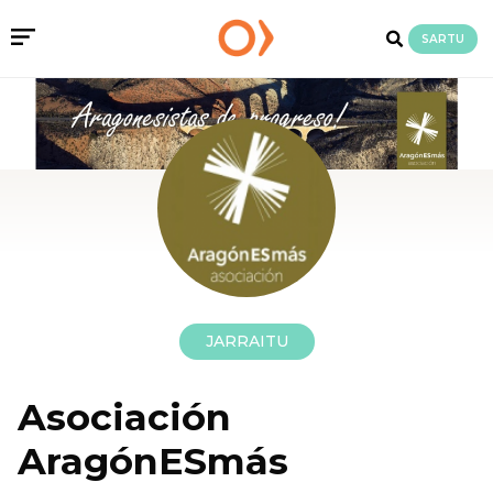
SARTU
JARRAITU
Asociación
AragónESmás