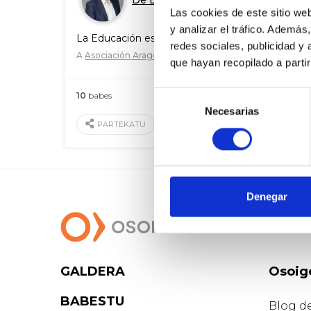
De Daniel Pérez Calvo
Las cookies de este sitio we
y analizar el tráfico. Ademá
La Educación es un asunto de Estado
redes sociales, publicidad y
A
Asociación AragónESmás
que hayan recopilado a parti
Selección
10
babes
2019 Mai. 13
Necesarias
de
BALORATU
PARTEKATU
consentimiento
Denegar
GALDERA
Osoig
BABESTU
Blog d