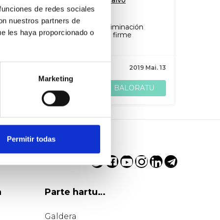
De Daniel Pérez Calvo
 funciones de redes sociales
con nuestros partners de
Nuestro compromiso con la eliminación
ue les haya proporcionado o
definitiva de este impuesto es firme
A
Lara Ortega
9
babes
2019 Mai. 13
Marketing
BALORATU
PARTEKATU
Permitir todas
a
Parte hartu…
Galdera