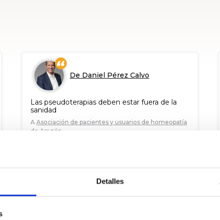
De Daniel Pérez Calvo
Las pseudoterapias deben estar fuera de la
sanidad
A
Asociación de pacientes y usuarios de homeopatía
de Aragón
30
babes
2019 Mai. 13
BALORATU
PARTEKATU
Detalles
s