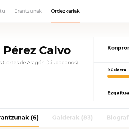
tu
Erantzunak
Ordezkariak
 Pérez Calvo
Konprom
s Cortes de Aragón (Ciudadanos)
9 Galdera
Ezgaitua
rantzunak (6)
Galderak (83)
Biograf