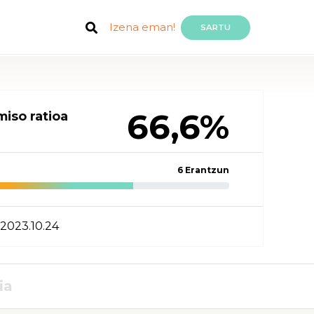
Izena eman!
SARTU
66,6%
iso ratioa
6 Erantzun
2023.10.24
ia