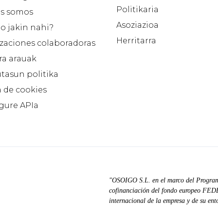
Politikaria
s somos
Asoziazioa
o jakin nahi?
Herritarra
zaciones colaboradoras
ra arauak
tasun politika
a de cookies
 gure APIa
"OSOIGO S.L. en el marco del Progra
cofinanciación del fondo europeo FEDER
internacional de la empresa y de su ent