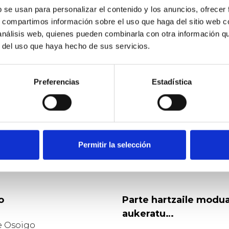
De Daniel Pérez Calvo
b se usan para personalizar el contenido y los anuncios, ofrecer
s, compartimos información sobre el uso que haga del sitio web 
Propusimos en enero al gobierno de Sánchez
 análisis web, quienes pueden combinarla con otra información q
que actualizase la lista de paraísos fiscales
r del uso que haya hecho de sus servicios.
A
Oxfam Intermón
9
babes
2019 Mai. 13
Preferencias
Estadística
BALORATU
PARTEKATU
Permitir la selección
o
Parte hartzaile modu
aukeratu…
e Osoigo