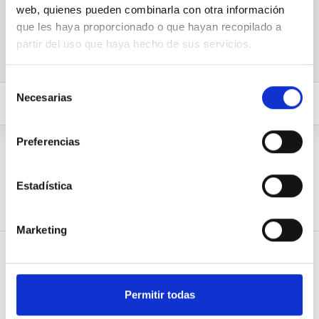
web, quienes pueden combinarla con otra información
Galdeituidazu
que les haya proporcionado o que hayan recopilado a
partir del uso que haya hecho de sus servicios.
Selección
Necesarias
de
Galderak (302)
Biografia
consentimiento
Preferencias
Biografia
Estadística
Médico Especialista en Medicina del Trabajo. Licenciatura en
Medicina y Cirugía. Universidad Complutense de Madrid
Marketing
Permitir todas
GALDERA
Blog de Osoigo