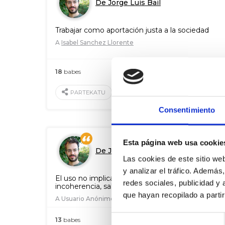
De Jorge Luis Bail
Trabajar como aportación justa a la sociedad
A
Isabel Sanchez Llorente
18
babes
2016 Uzt. 20
BALORATU
PARTEKATU
Consentimiento
Esta página web usa cookie
De Jorge Luis Bail
Las cookies de este sitio we
y analizar el tráfico. Ademá
El uso no implica identidad, ni la contradicción
redes sociales, publicidad y
incoherencia, salvo que sea sostenida
que hayan recopilado a parti
A Usuario Anónimo
Selección
13
babes
2016 Abu. 09