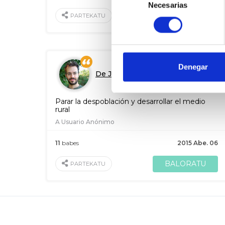
Necesarias
de
BALORATU
PARTEKATU
consentimiento
Denegar
De Jorge Luis Bail
Parar la despoblación y desarrollar el medio
rural
A Usuario Anónimo
11
babes
2015 Abe. 06
BALORATU
PARTEKATU