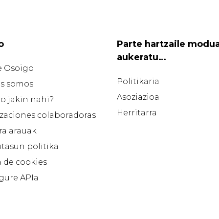
o
Parte hartzaile modu
aukeratu…
e Osoigo
Politikaria
s somos
Asoziazioa
o jakin nahi?
Herritarra
zaciones colaboradoras
ra arauak
tasun politika
a de cookies
 gure APIa