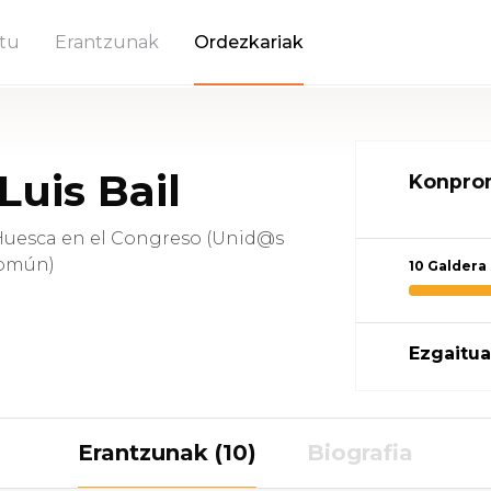
tu
Erantzunak
Ordezkariak
Luis Bail
Konprom
Huesca en el Congreso (Unid@s
omún)
10 Galdera
Ezgaitua
Erantzunak (10)
Biografia