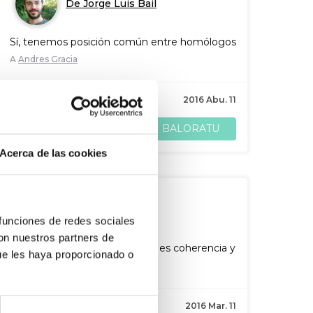
De Jorge Luis Bail
Sí, tenemos posición común entre homólogos
A
Andres Gracia
13
babes
2016 Abu. 11
BALORATU
PARTEKATU
Acerca de las cookies
De Jorge Luis Bail
 funciones de redes sociales
con nuestros partners de
El precio de la buena voluntad es coherencia y
ue les haya proporcionado o
honestidad
A
Antonio García
11
babes
2016 Mar. 11