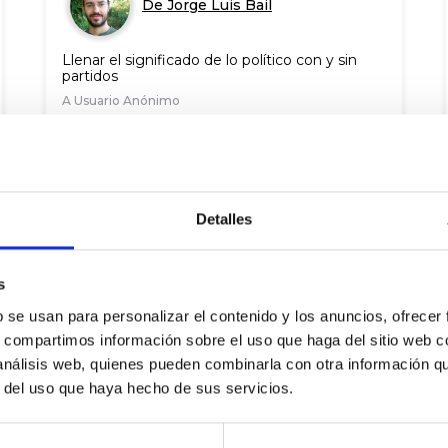
De Jorge Luis Bail
Llenar el significado de lo político con y sin
partidos
A Usuario Anónimo
14
babes
2016 Api. 18
BALORATU
PARTEKATU
Detalles
s
De Jorge Luis Bail
b se usan para personalizar el contenido y los anuncios, ofrecer
s, compartimos información sobre el uso que haga del sitio web 
Las concesiones hidroeléctricas caducadas
 análisis web, quienes pueden combinarla con otra información q
deben volver ya
r del uso que haya hecho de sus servicios.
A
cecilio castillo
11
babes
2016 Api. 18