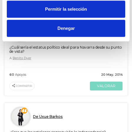
VALORAR
COMPARTIR
Permitir la selección
Denegar
De Uxue Barkos
¿Cuál sería el estatus político ideal para Navarra desde su punto
de vista?
A
Benito Dyer
60
Apoyos
20 May. 2014
VALORAR
COMPARTIR
De Uxue Barkos