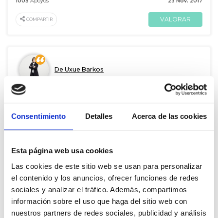
1005
Apoyos
23 Nov. 2017
VALORAR
COMPARTIR
De Uxue Barkos
Los fueros no son justos o injustos, lo será la gestión y el uso que
se haga de los mismos
A
Alvise Pérez
Consentimiento
Detalles
Acerca de las cookies
96
Apoyos
30 Abr. 2015
Esta página web usa cookies
VALORAR
COMPARTIR
Las cookies de este sitio web se usan para personalizar
el contenido y los anuncios, ofrecer funciones de redes
sociales y analizar el tráfico. Además, compartimos
información sobre el uso que haga del sitio web con
De Uxue Barkos
nuestros partners de redes sociales, publicidad y análisis