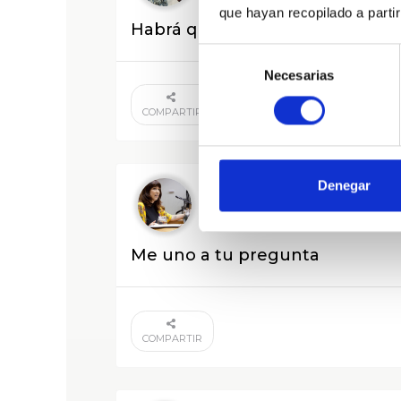
que hayan recopilado a parti
Habrá que preguntar al PNV
Selección
Necesarias
de
consentimiento
COMPARTIR
Denegar
DeOihana Etxebarrieta
Me uno a tu pregunta
COMPARTIR