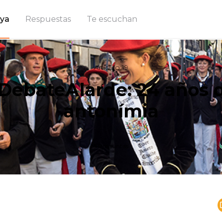
ya
Respuestas
Te escuchan
Artículo 19
DebateAlarde: 24 años 
antonímia
5 Preguntas