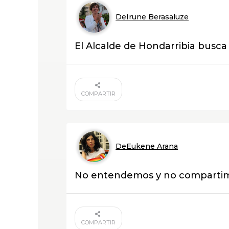
DeIrune Berasaluze
El Alcalde de Hondarribia busc
COMPARTIR
DeEukene Arana
No entendemos y no compartimo
COMPARTIR