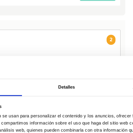
2
 a apoyar al alarde mixto. ¿Por que el PNV
calde en Hondarribia?
Detalles
61
Apoyos
APOYAR
s
b se usan para personalizar el contenido y los anuncios, ofrecer
s, compartimos información sobre el uso que haga del sitio web 
 análisis web, quienes pueden combinarla con otra información q