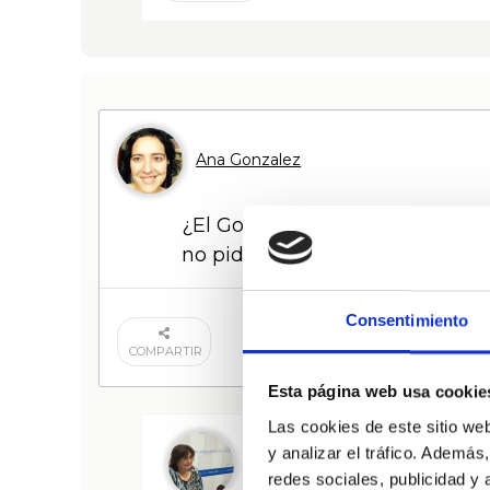
Ana Gonzalez
¿El Gob.Vasco via Emakunde irá
no pide el mismo apoyo a su al
Consentimiento
COMPARTIR
Esta página web usa cookie
Las cookies de este sitio we
y analizar el tráfico. Ademá
DeJuana Bengoechea
redes sociales, publicidad y