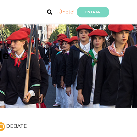
¡Únete!
ENTRAR
de
DEBATE