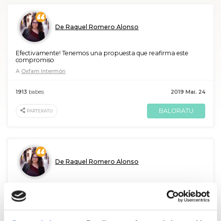
De Raquel Romero Alonso
Efectivamente! Tenemos una propuesta que reafirma este
compromiso
A
Oxfam Intermón
1913
babes
2019 Mai. 24
BALORATU
PARTEKATU
De Raquel Romero Alonso
¡Sí, por supuesto!
A
juan jose moreno ruiz de la torre