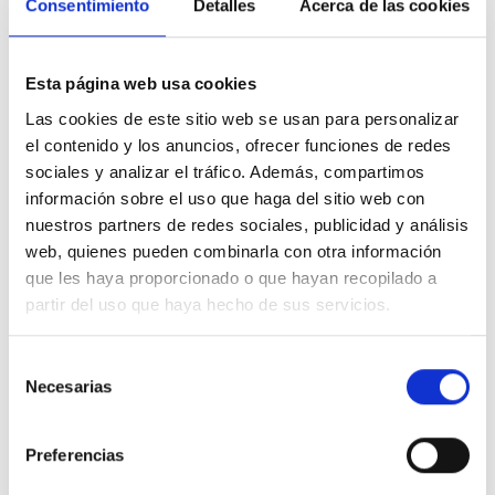
Consentimiento
Detalles
Acerca de las cookies
6
babes
2019 Mai. 14
BALORATU
PARTEKATU
Esta página web usa cookies
Las cookies de este sitio web se usan para personalizar
el contenido y los anuncios, ofrecer funciones de redes
De Raquel Romero Alonso
sociales y analizar el tráfico. Además, compartimos
información sobre el uso que haga del sitio web con
nuestros partners de redes sociales, publicidad y análisis
Efectivamente! Tenemos una propuesta que reafirma este
compromiso
web, quienes pueden combinarla con otra información
A
Oxfam Intermón
que les haya proporcionado o que hayan recopilado a
partir del uso que haya hecho de sus servicios.
6
babes
2019 Mai. 13
BALORATU
PARTEKATU
Selección
Necesarias
de
consentimiento
Preferencias
De Raquel Romero Alonso