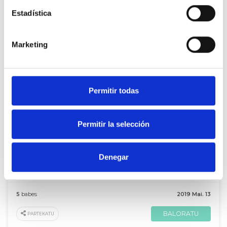
Estadística
Bonificaciones en las cuotas de autónomos, escuelas rurales y
sanidad
A
Rodrigo Mirandes
Marketing
5
babes
2019 Mai. 14
BALORATU
PARTEKATU
Permitir todas
Permitir la selección
De Raquel Romero Alonso
El cupo vasco no es la culpable
Denegar
A
Rodrigo Mirandes
5
babes
2019 Mai. 13
BALORATU
PARTEKATU