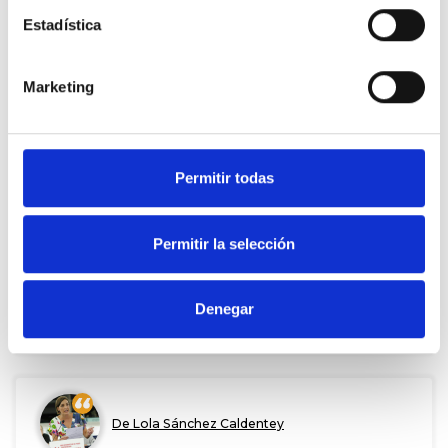
154
babes
2016 Eka. 16
Estadística
BALORATU
PARTEKATU
Marketing
De Lola Sánchez Caldentey
Permitir todas
Sólo ganarán las grandes, no las PyMES.
A
Jochen Mueller
Permitir la selección
143
babes
2016 Eka. 16
Denegar
BALORATU
PARTEKATU
De Lola Sánchez Caldentey