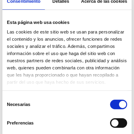
Consentimiento
Detalles
Acerca de las cookies
De Lola Sánchez Caldentey
Esta página web usa cookies
Es injustificable.
Las cookies de este sitio web se usan para personalizar
A Usuario Anónimo
el contenido y los anuncios, ofrecer funciones de redes
sociales y analizar el tráfico. Además, compartimos
información sobre el uso que haga del sitio web con
161
babes
2016 Eka. 16
nuestros partners de redes sociales, publicidad y análisis
BALORATU
PARTEKATU
web, quienes pueden combinarla con otra información
que les haya proporcionado o que hayan recopilado a
partir del uso que haya hecho de sus servicios.
De Lola Sánchez Caldentey
Selección
Necesarias
de
consentimiento
Más Democracia, más debate y más control ciudadano.
A
Alba Gutiérrez
Preferencias