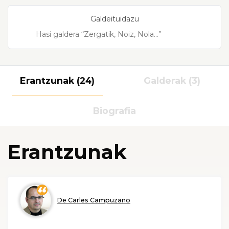
Galdeituidazu
Erantzunak (24)
Galderak (3)
Biografia
Erantzunak
De Carles Campuzano