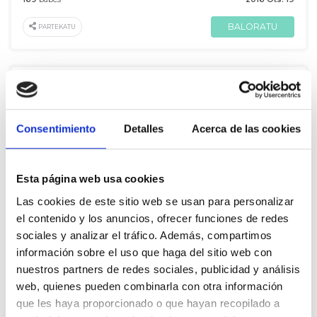
BALORATU
PARTEKATU
De Carles Campuzano
Consentimiento
Detalles
Acerca de las cookies
NO SOLO SERIA VIABLE, SINO QUE PODRIA SER MEJOR
A
Israel Buey
Esta página web usa cookies
154
babes
2016 Ots. 19
Las cookies de este sitio web se usan para personalizar
el contenido y los anuncios, ofrecer funciones de redes
BALORATU
PARTEKATU
sociales y analizar el tráfico. Además, compartimos
información sobre el uso que haga del sitio web con
nuestros partners de redes sociales, publicidad y análisis
web, quienes pueden combinarla con otra información
De Carles Campuzano
que les haya proporcionado o que hayan recopilado a