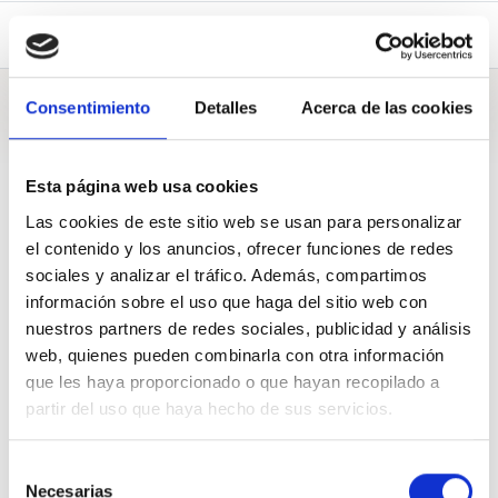
Galderak (1)
Consentimiento
Detalles
Acerca de las cookies
Galderak
Esta página web usa cookies
Las cookies de este sitio web se usan para personalizar
A Donostia-San Sebastián
el contenido y los anuncios, ofrecer funciones de redes
sociales y analizar el tráfico. Además, compartimos
Donostiako Udalak ezin du berdintasunaren apologia egin eta
información sobre el uso que haga del sitio web con
Emakumeen Etxea baztertzen jarraitu. Kalitatezko zerbitzua
emateko espazio duin bat behar dugu, ondo komunikatuta
nuestros partners de redes sociales, publicidad y análisis
egongo dena, emakumeek erraz aurkitu ahal izan dezaten.
web, quienes pueden combinarla con otra información
Pregunta de
Donostiako Emakumeen Etxea
que les haya proporcionado o que hayan recopilado a
partir del uso que haya hecho de sus servicios.
54
Apoyos de
300
2021 Aza. 24
Selección
BABESTU
PARTEKATU
Necesarias
de