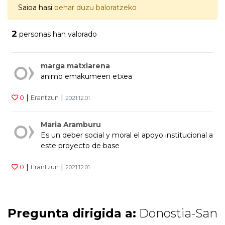
Saioa hasi
behar duzu baloratzeko
2
personas han valorado
marga matxiarena
animo emakumeen etxea
|
|
0
Erantzun
2021.12.01
Maria Aramburu
Es un deber social y moral el apoyo institucional a
este proyecto de base
|
|
0
Erantzun
2021.12.01
Pregunta dirigida a:
Donostia-San