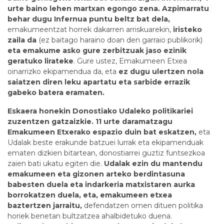
urte baino lehen martxan egongo zena. Azpimarratu
behar dugu Infernua puntu beltz bat dela,
emakumeentzat horrek dakarren arriskuarekin,
iristeko
zaila da
(ez baitago haraino doan den garraio publikorik)
eta emakume asko gure zerbitzuak jaso ezinik
geratuko lirateke
. Gure ustez, Emakumeen Etxea
oinarrizko ekipamendua da, eta
ez dugu ulertzen nola
saiatzen diren leku apartatu eta sarbide errazik
gabeko batera eramaten.
Eskaera honekin Donostiako Udaleko politikariei
zuzentzen gatzaizkie. 11 urte daramatzagu
Emakumeen Etxerako espazio duin bat eskatzen,
eta
Udalak beste erakunde batzuei lurrak eta ekipamenduak
ematen dizkien bitartean, donostiarrei guztiz funtsezkoa
zaien bati ukatu egiten die.
Udalak ezin du mantendu
emakumeen eta gizonen arteko berdintasuna
babesten duela eta indarkeria matxistaren aurka
borrokatzen duela, eta, emakumeen etxea
baztertzen jarraitu,
defendatzen omen dituen politika
horiek benetan bultzatzea ahalbidetuko duena.