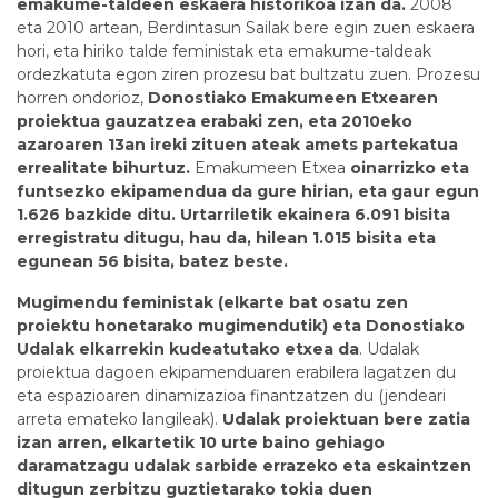
emakume-taldeen eskaera historikoa izan da.
2008
eta 2010 artean, Berdintasun Sailak bere egin zuen eskaera
hori, eta hiriko talde feministak eta emakume-taldeak
ordezkatuta egon ziren prozesu bat bultzatu zuen. Prozesu
horren ondorioz,
Donostiako Emakumeen Etxearen
proiektua gauzatzea erabaki zen, eta 2010eko
azaroaren 13an ireki zituen ateak amets partekatua
errealitate bihurtuz.
Emakumeen Etxea
oinarrizko eta
funtsezko ekipamendua da gure hirian, eta gaur egun
1.626 bazkide ditu. Urtarriletik ekainera 6.091 bisita
erregistratu ditugu, hau da, hilean 1.015 bisita eta
egunean 56 bisita, batez beste.
Mugimendu feministak (elkarte bat osatu zen
proiektu honetarako mugimendutik) eta Donostiako
Udalak elkarrekin kudeatutako etxea da
. Udalak
proiektua dagoen ekipamenduaren erabilera lagatzen du
eta espazioaren dinamizazioa finantzatzen du (jendeari
arreta emateko langileak).
Udalak proiektuan bere zatia
izan arren, elkartetik 10 urte baino gehiago
daramatzagu udalak sarbide errazeko eta eskaintzen
ditugun zerbitzu guztietarako tokia duen