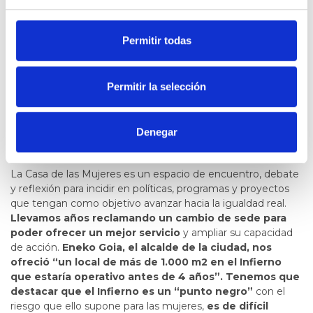
metros de los que disponemos actualmente. Dicho
espacio, no ha permitido ni permite que la atención a
las mujeres que demandan nuestros servicios ni las
Permitir todas
actividades que desarrollamos, se realicen en las
condiciones adecuadas.
Permitir la selección
Denegar
La Casa de las Mujeres es un espacio de encuentro, debate
y reflexión para incidir en políticas, programas y proyectos
que tengan como objetivo avanzar hacia la igualdad real.
Llevamos años reclamando un cambio de sede para
poder ofrecer un mejor servicio
y ampliar su capacidad
de acción.
Eneko Goia, el alcalde de la ciudad, nos
ofreció “un local de más de 1.000 m2 en el Infierno
que estaría operativo antes de 4 años”. Tenemos que
destacar que el Infierno es un “punto negro”
con el
riesgo que ello supone para las mujeres,
es de difícil