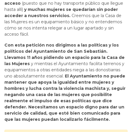
acceso
(puesto que no hay transporte público que llegue
hasta allí)
y muchas mujeres se quedarían sin poder
acceder a nuestros servicios.
Creemos que la Casa de
las Mujeres es un equipamiento básico y no entendemos
cómo se nos intenta relegar a un lugar apartado y sin
acceso fácil.
Con esta petición nos dirigimos a las políticas y los
políticos del Ayuntamiento de San Sebastián.
Llevamos 11 años pidiendo un espacio para la Casa de
las Mujeres
y mientras el Ayuntamiento facilita terrenos y
equipamientos a otras entidades niega a las donostiarras
uno absolutamente esencial.
El Ayuntamiento no puede
mantener que apoya la igualdad entre mujeres y
hombres y lucha contra la violencia machista y, seguir
negando una casa de las mujeres que posibilite
realmente el impulso de esas políticas que dice
defender. Necesitamos un espacio digno para dar un
servicio de calidad, que esté bien comunicado para
que las mujeres puedan localizarlo fácilmente.