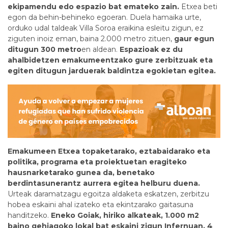
ekipamendu edo espazio bat emateko zain.
Etxea beti
egon da behin-behineko egoeran. Duela hamaika urte,
orduko udal taldeak Villa Soroa eraikina esleitu zigun, ez
ziguten inoiz eman, baina 2.000 metro zituen,
gaur egun
ditugun 300 metro
en aldean.
Espazioak ez du
ahalbidetzen emakumeentzako gure zerbitzuak eta
egiten ditugun jarduerak baldintza egokietan egitea.
Emakumeen Etxea topaketarako, eztabaidarako eta
politika, programa eta proiektuetan eragiteko
hausnarketarako gunea da, benetako
berdintasunerantz aurrera egitea helburu duena.
Urteak daramatzagu egoitza aldaketa eskatzen, zerbitzu
hobea eskaini ahal izateko eta ekintzarako gaitasuna
handitzeko.
Eneko Goiak, hiriko alkateak, 1.000 m2
baino gehiagoko lokal bat eskaini zigun Infernuan, 4