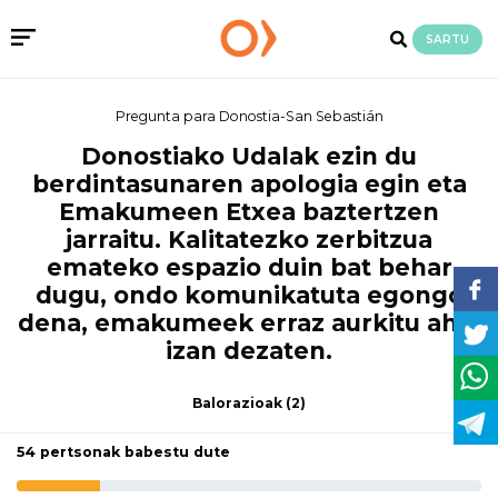
SARTU
Pregunta para Donostia-San Sebastián
Donostiako Udalak ezin du
berdintasunaren apologia egin eta
Emakumeen Etxea baztertzen
jarraitu. Kalitatezko zerbitzua
emateko espazio duin bat behar
dugu, ondo komunikatuta egongo
dena, emakumeek erraz aurkitu ahal
izan dezaten.
Balorazioak
(2)
54 pertsonak babestu dute