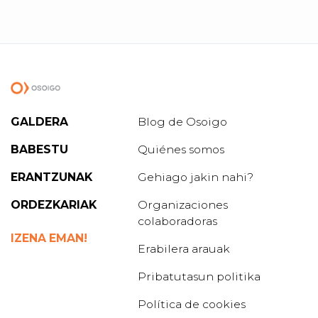
GALDERA
Blog de Osoigo
BABESTU
Quiénes somos
ERANTZUNAK
Gehiago jakin nahi?
ORDEZKARIAK
Organizaciones
colaboradoras
IZENA EMAN!
Erabilera arauak
Pribatutasun politika
Política de cookies