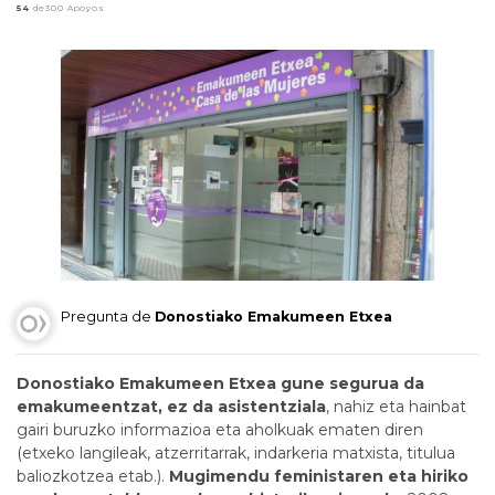
54
de300 Apoyos
Pregunta de
Donostiako Emakumeen Etxea
Donostiako Emakumeen Etxea gune segurua da
emakumeentzat, ez da asistentziala
, nahiz eta hainbat
gairi buruzko informazioa eta aholkuak ematen diren
(etxeko langileak, atzerritarrak, indarkeria matxista, titulua
baliozkotzea etab.).
Mugimendu feministaren eta hiriko