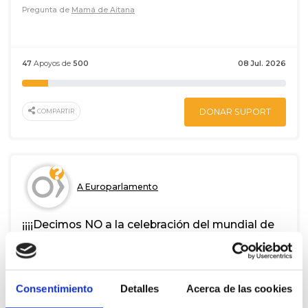
Pregunta de
Mamá de Aitana
47
Apoyos de
500
08 Jul. 2026
DONAR SUPORT
COMPARTIR
A Europarlamento
¡¡¡¡Decimos NO a la celebración del mundial de
futbol 2034 en Arabia Sudí!!!! (sím. inter. final
automático de la web)?
Pregunta de
S .
Consentimiento
Detalles
Acerca de las cookies