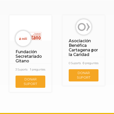
Asociación
Benéfica
Cartagena por
Fundación
la Caridad
Secretariado
Gitano
0
Suports
0
preguntes
3
Suports
1
preguntes
DONAR
SUPORT
DONAR
SUPORT