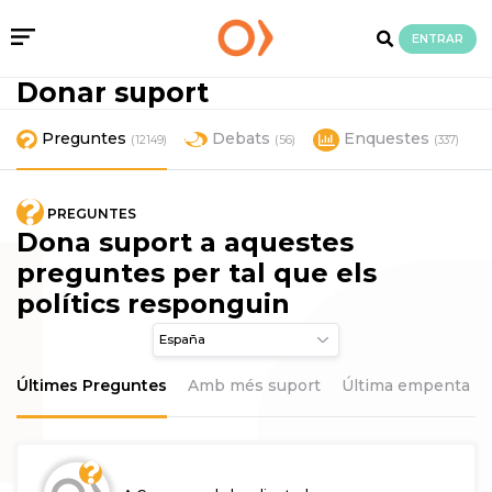
ENTRAR
Donar suport
Preguntes
Debats
Enquestes
(12149)
(56)
(337)
PREGUNTES
Dona suport a aquestes
preguntes per tal que els
polítics responguin
Últimes Preguntes
Amb més suport
Última empenta