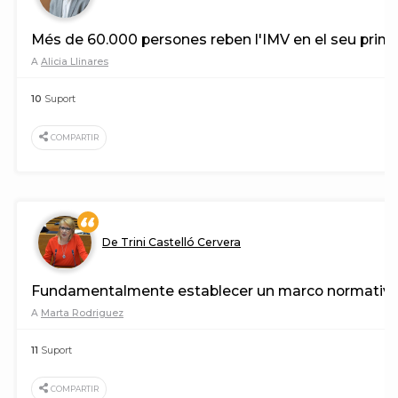
Més de 60.000 persones reben l'IMV en el seu prim
A
Alicia Llinares
10
Suport
COMPARTIR
De Trini Castelló Cervera
Fundamentalmente establecer un marco normativo que
A
Marta Rodriguez
11
Suport
COMPARTIR