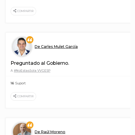
COMPARTIR
De Carles Mulet García
Preguntado al Gobierno.
A
#NoEstasSola VVGESP
16
Suport
COMPARTIR
De Raúl Moreno