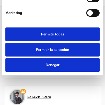
respostes.
Marketing
De Pablo Antón
Permitir todas
Escuchar a las familias antes de aprobar cualquier
Permitir la selección
A
Lucia Fernández
65
Suport
Denegar
COMPARTIR
De Kevin Lucero