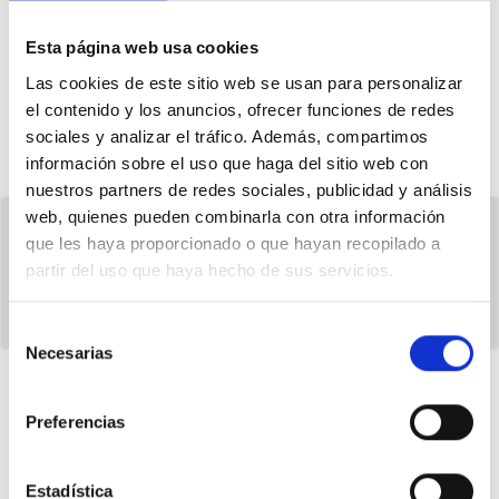
13
Apoyos de
700
01 Jul. 2026
Esta página web usa cookies
Las cookies de este sitio web se usan para personalizar
el contenido y los anuncios, ofrecer funciones de redes
DONAR SUPORT
COMPARTIR
sociales y analizar el tráfico. Además, compartimos
información sobre el uso que haga del sitio web con
nuestros partners de redes sociales, publicidad y análisis
web, quienes pueden combinarla con otra información
que les haya proporcionado o que hayan recopilado a
partir del uso que haya hecho de sus servicios.
Selección
Necesarias
de
consentimiento
RESPOSTES
Preferencias
Els teus càrrecs polítics han
respost, valora les seves
Estadística