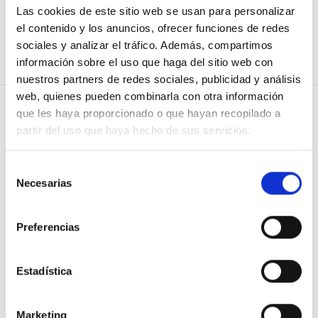
Las cookies de este sitio web se usan para personalizar
el contenido y los anuncios, ofrecer funciones de redes
sociales y analizar el tráfico. Además, compartimos
información sobre el uso que haga del sitio web con
nuestros partners de redes sociales, publicidad y análisis
web, quienes pueden combinarla con otra información
que les haya proporcionado o que hayan recopilado a
partir del uso que haya hecho de sus servicios.
PREGUNTA
Blog de Osoigo
Selección
Necesarias
de
DONAR SUPORT
Quiénes somos
consentimiento
RESPOSTES
Vols saber-ne més?
Preferencias
T’ESCOLTEN
Organizaciones
colaboradoras
Estadística
UNEIX-TE!
Normes d'ús
Marketing
Política de privacitat