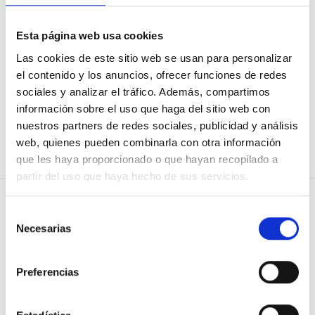
Esta página web usa cookies
He oblidat la contrasenya
Las cookies de este sitio web se usan para personalizar
el contenido y los anuncios, ofrecer funciones de redes
sociales y analizar el tráfico. Además, compartimos
información sobre el uso que haga del sitio web con
No ets usuari d’Osoigo?
Uneix-te!
nuestros partners de redes sociales, publicidad y análisis
web, quienes pueden combinarla con otra información
que les haya proporcionado o que hayan recopilado a
partir del uso que haya hecho de sus servicios.
Selección
Necesarias
de
consentimiento
PREGUNTA
Blog de Osoigo
Preferencias
DONAR SUPORT
Quiénes somos
RESPOSTES
Vols saber-ne més?