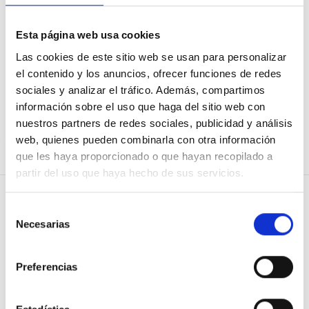
Esta página web usa cookies
He oblidat la contrasenya
Las cookies de este sitio web se usan para personalizar
el contenido y los anuncios, ofrecer funciones de redes
sociales y analizar el tráfico. Además, compartimos
información sobre el uso que haga del sitio web con
No ets usuari d’Osoigo?
Uneix-te!
nuestros partners de redes sociales, publicidad y análisis
web, quienes pueden combinarla con otra información
que les haya proporcionado o que hayan recopilado a
partir del uso que haya hecho de sus servicios.
Selección
Necesarias
de
consentimiento
PREGUNTA
Blog de Osoigo
Preferencias
DONAR SUPORT
Quiénes somos
RESPOSTES
Vols saber-ne més?