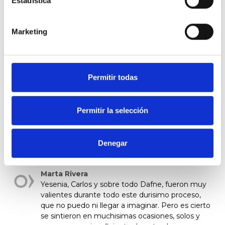
Estadística
Porque ningún padre ni ninguna madre debería sentirse
solo en uno de los momentos más duros de su vida.
Marketing
Permitir todas
Permitir la selección
Saioa hasi
behar duzu baloratzeko
4
personas han valorado
Denegar
Marta Rivera
Yesenia, Carlos y sobre todo Dafne, fueron muy
valientes durante todo este durisimo proceso,
que no puedo ni llegar a imaginar. Pero es cierto
se sintieron en muchisimas ocasiones, solos y