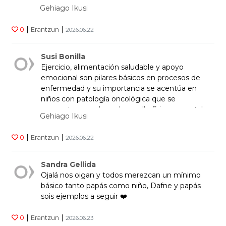
con un apoyo insuficiente durante el proceso.
Gehiago Ikusi
Ojala esto cambie ????
|
|
0
Erantzun
2026.06.22
Susi Bonilla
Ejercicio, alimentación saludable y apoyo
emocional son pilares básicos en procesos de
enfermedad y su importancia se acentúa en
niños con patología oncológica que se
encuentran en pleno desarrollo físico y mental y
Gehiago Ikusi
que, además, precisan soporte permanente de
sus padres
|
|
0
Erantzun
2026.06.22
Sandra Gellida
Ojalá nos oigan y todos merezcan un mínimo
básico tanto papás como niño, Dafne y papás
sois ejemplos a seguir ❤️
|
|
0
Erantzun
2026.06.23