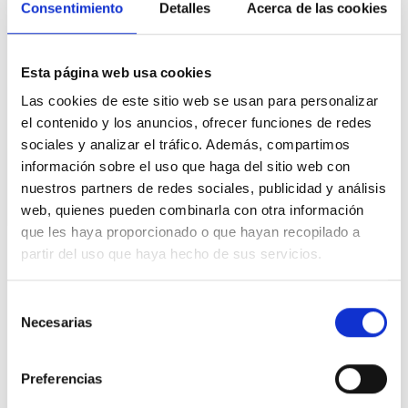
Consentimiento
Detalles
Acerca de las cookies
Esta página web usa cookies
Las cookies de este sitio web se usan para personalizar
el contenido y los anuncios, ofrecer funciones de redes
sociales y analizar el tráfico. Además, compartimos
información sobre el uso que haga del sitio web con
nuestros partners de redes sociales, publicidad y análisis
web, quienes pueden combinarla con otra información
que les haya proporcionado o que hayan recopilado a
partir del uso que haya hecho de sus servicios.
GALDERA
Selección
Si usted fuera presidente del
Necesarias
de
gobierno, ¿Cuál sería su postura
consentimiento
con respecto al tema de los
Preferencias
refugiados?