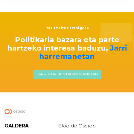
Batu zaitez Osoigora
Politikaria bazara eta parte
hartzeko interesa baduzu,
Jarri
harremanetan
JARRI GUREKIN HARREMANETAN
GALDERA
Blog de Osoigo