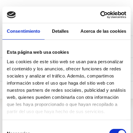
0%
Konpromiso ratioa
Consentimiento
Detalles
Acerca de las cookies
5 Galdera
0 Erantzun
Esta página web usa cookies
Las cookies de este sitio web se usan para personalizar
Ezgaitua
2023.10.19
el contenido y los anuncios, ofrecer funciones de redes
sociales y analizar el tráfico. Además, compartimos
información sobre el uso que haga del sitio web con
Galderak (5)
Biografia
nuestros partners de redes sociales, publicidad y análisis
web, quienes pueden combinarla con otra información
que les haya proporcionado o que hayan recopilado a
Biografia
partir del uso que haya hecho de sus servicios.
Selección
Secretaria política de
@Podemos_AND
. Diputada de