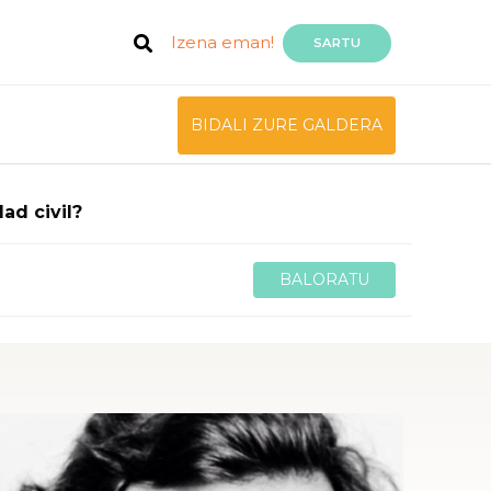
Izena eman!
SARTU
BIDALI ZURE GALDERA
ad civil?
BALORATU