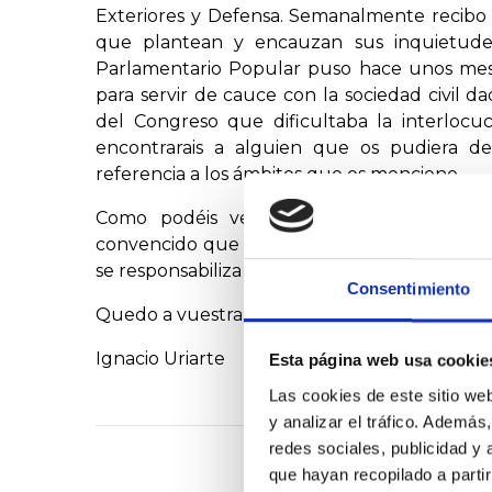
Exteriores y Defensa. Semanalmente recibo 
que plantean y encauzan sus inquietude
Parlamentario Popular puso hace unos me
para servir de cauce con la sociedad civil 
del Congreso que dificultaba la interlocuc
encontrarais a alguien que os pudiera d
referencia a los ámbitos que os menciono.
Como podéis ver, las puertas del Grupo
convencido que cualquier diputado es accesi
se responsabiliza del asunto que os interesa.
Consentimiento
Quedo a vuestra disposición y muchas gracias
Ignacio Uriarte
Esta página web usa cookie
Las cookies de este sitio we
y analizar el tráfico. Ademá
redes sociales, publicidad y
que hayan recopilado a parti