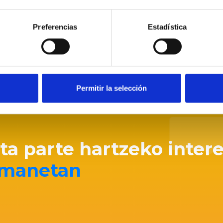
Preferencias
Estadística
Permitir la selección
eta parte hartzeko inter
remanetan