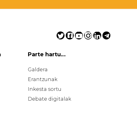
abierto, continuado y estable y por
el que lleguen las propuestas y
que exista la posibilidad de que se
lleven a cabo.
Saludos
a
Parte hartu…
Galdera
Erantzunak
Inkesta sortu
Debate digitalak