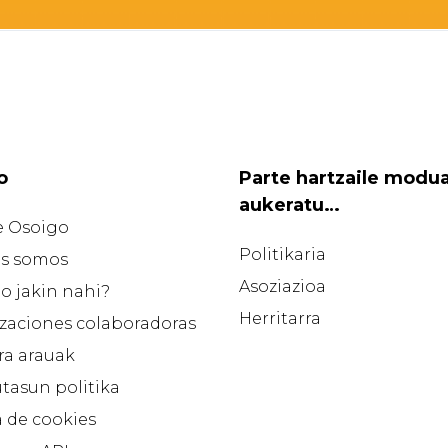
o
Parte hartzaile modu
aukeratu…
e Osoigo
Politikaria
s somos
Asoziazioa
o jakin nahi?
Herritarra
zaciones colaboradoras
ra arauak
tasun politika
a de cookies