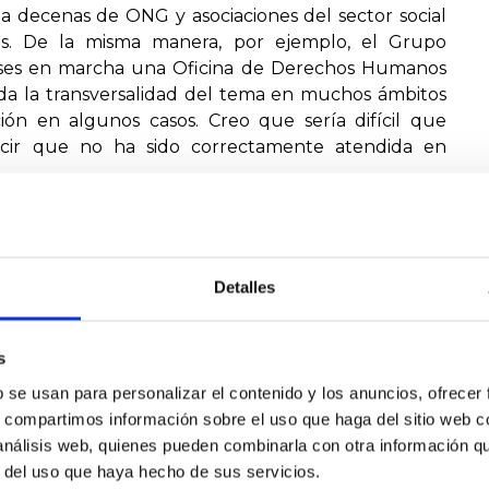
a decenas de ONG y asociaciones del sector social
s. De la misma manera, por ejemplo, el Grupo
ses en marcha una Oficina de Derechos Humanos
dada la transversalidad del tema en muchos ámbitos
ión en algunos casos. Creo que sería difícil que
ecir que no ha sido correctamente atendida en
 Parlamentario Popular están abiertas y estoy
ble en sí mismo o para derivaros a la persona que
Detalles
 por la pregunta,
s
b se usan para personalizar el contenido y los anuncios, ofrecer
s, compartimos información sobre el uso que haga del sitio web 
 análisis web, quienes pueden combinarla con otra información q
PARTEKATU
r del uso que haya hecho de sus servicios.