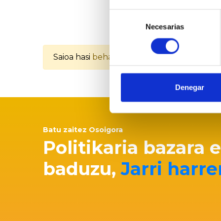
Selección
Necesarias
de
consentimiento
Saioa hasi
behar duzu baloratzeko
Denegar
Batu zaitez Osoigora
Politikaria bazara 
baduzu,
Jarri har