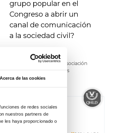
grupo popular en el
Congreso a abrir un
canal de comunicación
a la sociedad civil?
Hola Ignacio,
Te escribimos desde la asociación
Qué hacen los diputados
(@que_hacen),cuyo objetivo
gehiago ikusi
Acerca de las cookies
principal es acercar el trabajo del
Congreso a la ciudadanía (y
viceversa).
Sortzailea
 funciones de redes sociales
Tenemos constancia de que son
Que Hacen
con nuestros partners de
muy pocos los colectivos de la
ue les haya proporcionado o
sociedad civil con los que estamos
en contacto que han conseguido