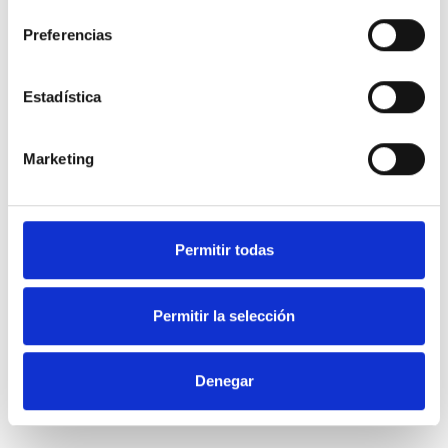
consentimiento
Preferencias
Estadística
GALDERA
Blog de Osoigo
BABESTU
Quiénes somos
Marketing
ERANTZUNAK
Gehiago jakin nahi?
ORDEZKARIAK
Organizaciones
colaboradoras
Permitir todas
IZENA EMAN!
Erabilera arauak
Permitir la selección
Pribatutasun politika
Política de cookies
Denegar
Erabili gure APIa