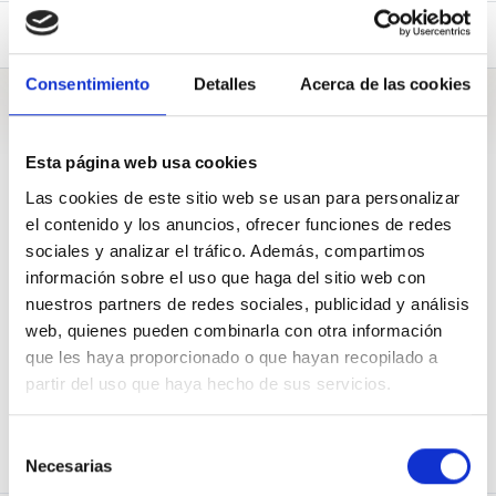
Galderak (1)
Consentimiento
Detalles
Acerca de las cookies
Galderak
Esta página web usa cookies
Las cookies de este sitio web se usan para personalizar
el contenido y los anuncios, ofrecer funciones de redes
A Donostia-San Sebastián
sociales y analizar el tráfico. Además, compartimos
información sobre el uso que haga del sitio web con
¿Votarán para que Rosa García gane el Tambor de Oro?
nuestros partners de redes sociales, publicidad y análisis
Pregunta de
Stop Desahucios Gipuzkoa
web, quienes pueden combinarla con otra información
que les haya proporcionado o que hayan recopilado a
3
Apoyos de
150
2018 Abe. 12
partir del uso que haya hecho de sus servicios.
BABESTU
PARTEKATU
Selección
Necesarias
de