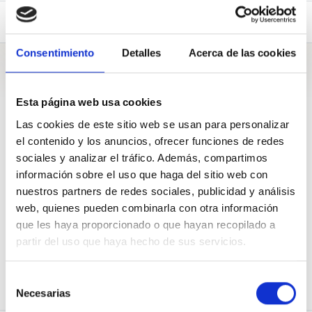
Preguntas (1)
Consentimiento
Detalles
Acerca de las cookies
Preguntas
Esta página web usa cookies
Las cookies de este sitio web se usan para personalizar
el contenido y los anuncios, ofrecer funciones de redes
A Donostia-San Sebastián
sociales y analizar el tráfico. Además, compartimos
información sobre el uso que haga del sitio web con
¿Votarán para que Rosa García gane el Tambor de Oro?
nuestros partners de redes sociales, publicidad y análisis
Pregunta de
Stop Desahucios Gipuzkoa
web, quienes pueden combinarla con otra información
que les haya proporcionado o que hayan recopilado a
3
Apoyos de
150
12 Dic. 2018
partir del uso que haya hecho de sus servicios.
APOYAR
COMPARTIR
Selección
Necesarias
de