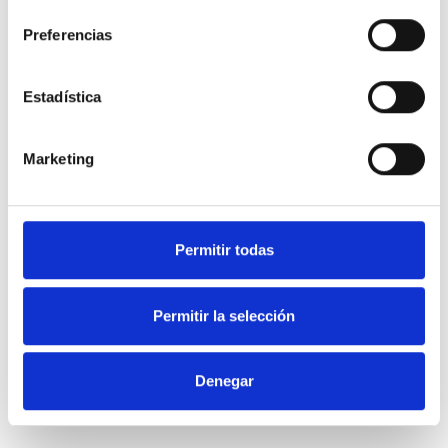
consentimiento
Preferencias
Estadística
PREGUNTA
Blog de Osoigo
APOYA
Quiénes somos
Marketing
RESPUESTAS
¿Quieres saber más?
TE ESCUCHAN
Organizaciones
colaboradoras
Permitir todas
¡ÚNETE!
Normas de uso
Permitir la selección
Política de privacidad
Política de cookies
Denegar
Utiliza nuestra API