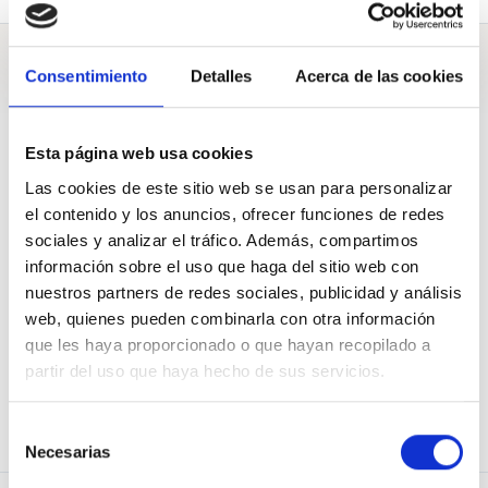
Galderak
Consentimiento
Detalles
Acerca de las cookies
Esta página web usa cookies
A Asamblea de Madrid
Las cookies de este sitio web se usan para personalizar
el contenido y los anuncios, ofrecer funciones de redes
sociales y analizar el tráfico. Además, compartimos
SOS Atención Primaria. ¡Los médicos de familia y pediatras
reclamamos dignificar nuestra profesión y la atención a los
información sobre el uso que haga del sitio web con
pacientes!
nuestros partners de redes sociales, publicidad y análisis
Pregunta de
SOS Atención Primaria
web, quienes pueden combinarla con otra información
5761
Apoyos de
1500
2022 Aza. 22
que les haya proporcionado o que hayan recopilado a
partir del uso que haya hecho de sus servicios.
BABESTU
PARTEKATU
Selección
Necesarias
de
consentimiento