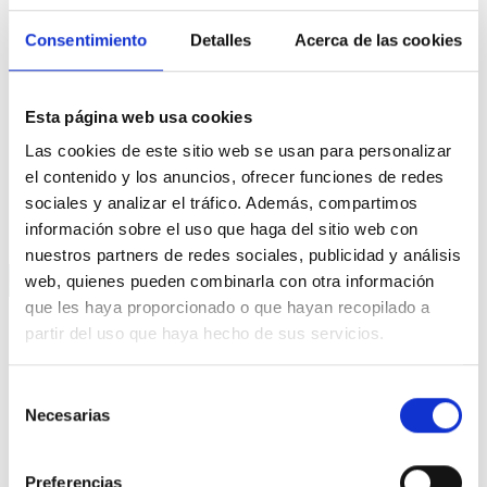
Consentimiento
Detalles
Acerca de las cookies
Esta página web usa cookies
Las cookies de este sitio web se usan para personalizar
el contenido y los anuncios, ofrecer funciones de redes
sociales y analizar el tráfico. Además, compartimos
información sobre el uso que haga del sitio web con
nuestros partners de redes sociales, publicidad y análisis
web, quienes pueden combinarla con otra información
que les haya proporcionado o que hayan recopilado a
partir del uso que haya hecho de sus servicios.
GALDERA
Selección
¿Como es posible que nadie le
Necesarias
de
diga a Rajoy que él es el
consentimiento
máximo responsable de la
Preferencias