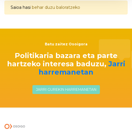
Saioa hasi
behar duzu baloratzeko
Batu zaitez Osoigora
Politikaria bazara eta parte
hartzeko interesa baduzu,
Jarri
harremanetan
JARRI GUREKIN HARREMANETAN