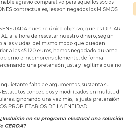
nable agravio comparativo para aquellos socios
p
ONES contractuales, les son negados los MISMOS
m
o
NSENSUADA nuestro único objetivo, que es OPTAR
, a la hora de rescatar nuestro dinero, según
o o a las viudas, del mismo modo que pueden
erior a los 45.120 euros, hemos negociado durante
Gobierno e incomprensiblemente, de forma
cercenando una pretensión justa y legítima que no
 inquietante falta de argumentos, sustenta su
s Estatutos concebidos y modificados en multitud
culares, ignorando una vez más, la justa pretensión
ITIMOS PROPIETARIOS DE LA ENTIDAD.
¿Incluirán en su programa electoral una solución
 de GEROA?