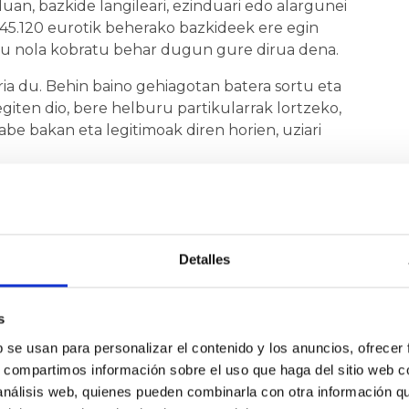
n, bazkide langileari, ezinduari edo alargunei
5.120 eurotik beherako bazkideek ere egin
tu nola kobratu behar dugun gure dirua dena.
a du. Behin baino gehiagotan batera sortu eta
iten dio, bere helburu partikularrak lortzeko,
abe bakan eta legitimoak diren horien, uziari
giten dugu:
GEROAren abusuzko klausulek
t aurkeztuko al duzue hauteskunde-programan?
Detalles
A
s
b se usan para personalizar el contenido y los anuncios, ofrecer
s, compartimos información sobre el uso que haga del sitio web 
 análisis web, quienes pueden combinarla con otra información q