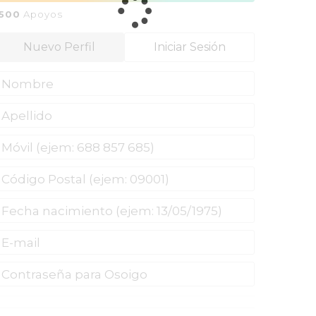
1500
Apoyos
Nuevo Perfil
Iniciar Sesión
*He leído y acepto las
normas de uso
y