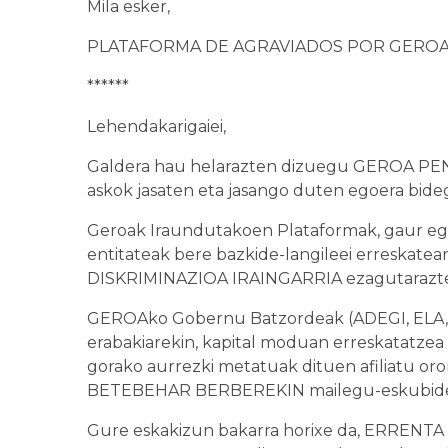
Mila esker,
PLATAFORMA DE AGRAVIADOS POR GERO
******
Lehendakarigaiei,
Galdera hau helarazten dizuegu GEROA PEN
askok jasaten eta jasango duten egoera bid
Geroak Iraundutakoen Plataformak, gaur egu
entitateak bere bazkide-langileei erreskate
DISKRIMINAZIOA IRAINGARRIA ezagutarazte
GEROAko Gobernu Batzordeak (ADEGI, ELA, 
erabakiarekin, kapital moduan erreskatatzea 
gorako aurrezki metatuak dituen afiliatu oror
BETEBEHAR BERBEREKIN mailegu-eskubide BE
Gure eskakizun bakarra horixe da, ERREN