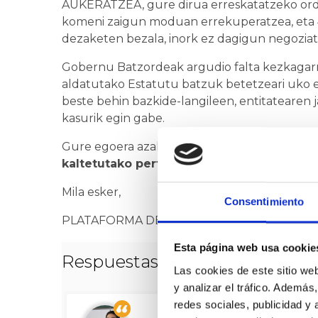
AUKERATZEA, gure dirua erreskatatzeko ordua
komeni zaigun moduan errekuperatzea, eta 4
dezaketen bezala, inork ez dagigun negozia
Gobernu Batzordeak argudio falta kezkagarri
aldatutako Estatutu batzuk betetzeari uko eg
beste behin bazkide-langileen, entitatearen j
kasurik egin gabe.
Gure egoera azaldu ondoren, galdera hau e
kaltetutako pertsonei konponbideren ba
Mila esker,
Consentimiento
PLATAFORMA DE AGRAVIADOS POR GERO
Esta página web usa cookie
Respuestas de los políticos
Las cookies de este sitio we
y analizar el tráfico. Ademá
redes sociales, publicidad y