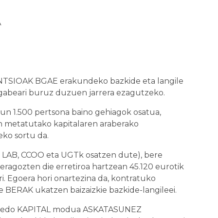
A
TSIOAK BGAE erakundeko bazkide eta langile
egabeari buruz duzuen jarrera ezagutzeko.
n 1.500 pertsona baino gehiagok osatua,
an metatutako kapitalaren araberako
ko sortu da.
LAB, CCOO eta UGTk osatzen dute), bere
eragozten die erretiroa hartzean 45.120 eurotik
i. Egoera hori onartezina da, kontratuko
RAK ukatzen baizaizkie bazkide-langileei.
TA edo KAPITAL modua ASKATASUNEZ