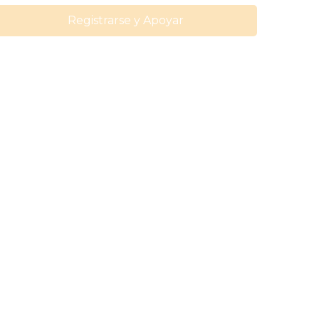
olítica de privacidad
de Osoigo.
He leído y acepto de forma expresa que
is datos sean tratados por
nuestras
rganizaciones colaboradoras
.
Registrarse y Apoyar