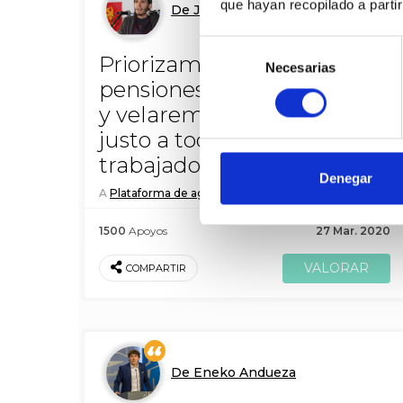
que hayan recopilado a parti
De Jon Hernández
Selección
Priorizamos unas
Necesarias
de
pensiones públicas dignas
consentimiento
y velaremos por un trato
justo a todas y todos los
trabajadores.
Denegar
A
Plataforma de agraviados por Geroa
1500
Apoyos
27 Mar. 2020
COMPARTIR
De Eneko Andueza