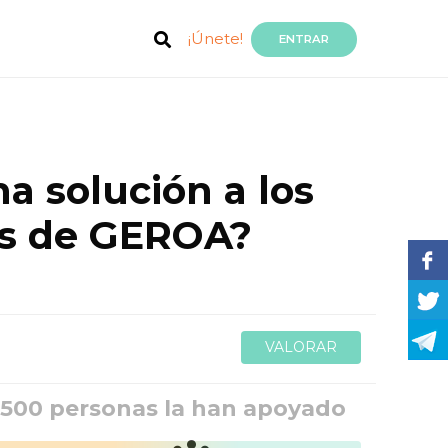
¡Únete!
ENTRAR
a solución a los
vas de GEROA?
Muy valorada
(87)
1500 personas la han apoyado