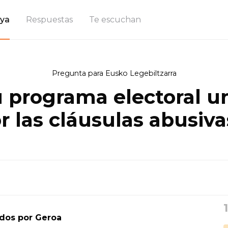
ya
Respuestas
Te escuchan
Pregunta para Eusko Legebiltzarra
u programa electoral un
r las cláusulas abusi
ados por Geroa