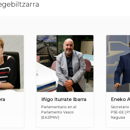
e rental O capital
bra