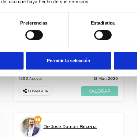
r del uso que haya hecho de sus servicios.
De Rebeka Ubera Aranzeta
Muga malgutzeko aukera /
Preferencias
Estadística
Posibilidad de flexibilizar el
límite
A
Plataforma de agraviados por Geroa
Permitir la selección
1500
Apoyos
13 Mar. 2020
COMPARTIR
De Jose Ramón Becerra