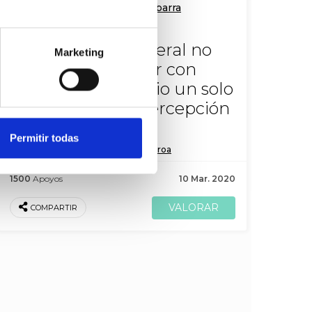
De Iñigo Iturrate Ibarra
La legislación general no
Marketing
puede determinar con
carácter obligatorio un solo
sistema para la percepción
de prestaciones
Permitir todas
A
Plataforma de agraviados por Geroa
1500
Apoyos
10 Mar. 2020
COMPARTIR