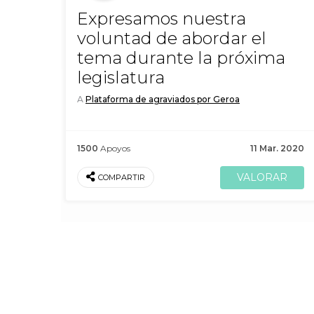
Expresamos nuestra
voluntad de abordar el
tema durante la próxima
legislatura
A
Plataforma de agraviados por Geroa
1500
Apoyos
11 Mar. 2020
COMPARTIR
Tienes que
iniciar la sesión
para poder valo
87
personas han valorado