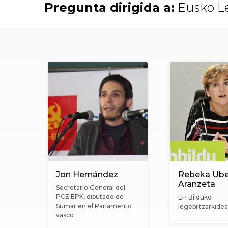
Jose Manuel Garcia Echaniz
Que cada uno pueda elegir librement
|
Responder
|
1
26.02.2020
Juan Jose Fraile
Que cada uno elija forma de Co
|
Responder
|
0
26.02.2020
Carlos Jauregui Elizburu
que cada uno elija la forma de cobro
|
Responder
|
1
26.02.2020
Juan Luis Ariznabarreta Oregi
Elegir forma de cobro