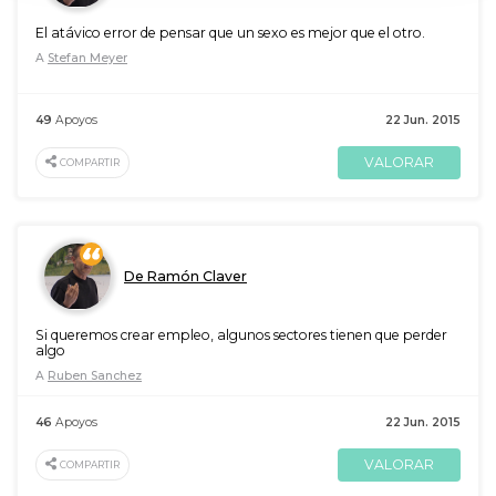
El atávico error de pensar que un sexo es mejor que el otro.
A
Stefan Meyer
49
Apoyos
22 Jun. 2015
VALORAR
COMPARTIR
De Ramón Claver
Si queremos crear empleo, algunos sectores tienen que perder
algo
A
Ruben Sanchez
46
Apoyos
22 Jun. 2015
VALORAR
COMPARTIR