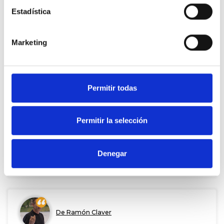
50
Apoyos
22 Jun. 2015
Estadística
VALORAR
COMPARTIR
Marketing
De Ramón Claver
Permitir todas
Es difícil encontrar personas con buena preparación técnica y
buen comunicador
Permitir la selección
A
Elia CS
49
Apoyos
22 Jun. 2015
Denegar
VALORAR
COMPARTIR
De Ramón Claver