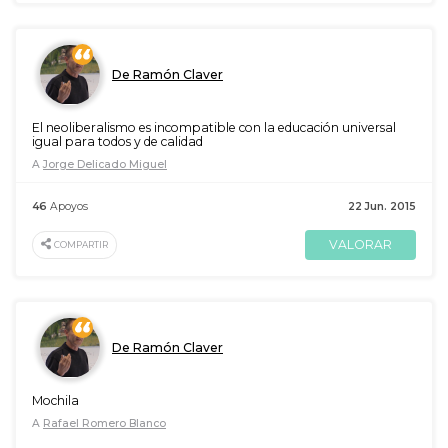
De Ramón Claver
El neoliberalismo es incompatible con la educación universal
igual para todos y de calidad
A
Jorge Delicado Miguel
46
Apoyos
22 Jun. 2015
VALORAR
COMPARTIR
De Ramón Claver
Mochila
A
Rafael Romero Blanco