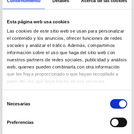
Consentimiento
Detalles
Acerca de las cookies
De Ramón Claver
Esta página web usa cookies
Las cookies de este sitio web se usan para personalizar
Hay que procurar verlo como una oportunidad
el contenido y los anuncios, ofrecer funciones de redes
A
Angel Lopez
sociales y analizar el tráfico. Además, compartimos
información sobre el uso que haga del sitio web con
51
Apoyos
22 Jun. 2015
nuestros partners de redes sociales, publicidad y análisis
VALORAR
web, quienes pueden combinarla con otra información
COMPARTIR
que les haya proporcionado o que hayan recopilado a
partir del uso que haya hecho de sus servicios.
Selección
De Ramón Claver
Necesarias
de
consentimiento
Yo me centro en las soluciones
A
Carlos Rodríguez Hortelano
Preferencias