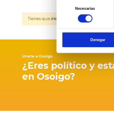
Selección
Necesarias
de
consentimiento
Tienes que
iniciar la sesión
para poder valo
Denegar
Únete a Osoigo
¿Eres político y es
en Osoigo?