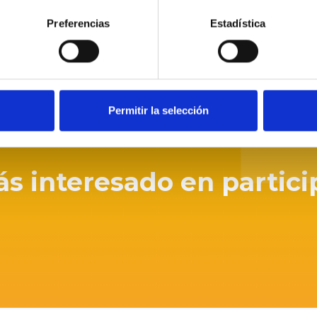
Preferencias
Estadística
rar
Permitir la selección
tás interesado en partici