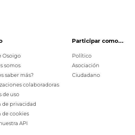
o
Participar como...
e Osoigo
Político
s somos
Asociación
es saber más?
Ciudadano
zaciones colaboradoras
 de uso
a de privacidad
a de cookies
 nuestra API