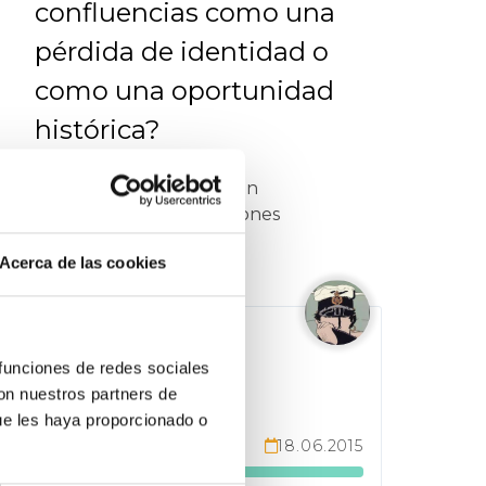
confluencias como una
pérdida de identidad o
como una oportunidad
histórica?
Son salvables los egos tan
vinculados a las formaciones
políticas?
Acerca de las cookies
Enviada por
Angel Lopez
 funciones de redes sociales
con nuestros partners de
ue les haya proporcionado o
de 10 Apoyos
18.06.2015
51