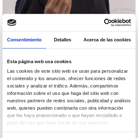
Consentimiento
Detalles
Acerca de las cookies
PREGUNTA
Esta página web usa cookies
Las cookies de este sitio web se usan para personalizar
¿Cómo podría ser EQUO un
el contenido y los anuncios, ofrecer funciones de redes
voto útil?
sociales y analizar el tráfico. Además, compartimos
información sobre el uso que haga del sitio web con
El mayor problema en las elecciones generales
nuestros partners de redes sociales, publicidad y análisis
es que el voto se centraliza hacia 2-3 partidos
web, quienes pueden combinarla con otra información
(puede que este año sean 4) y la gente busque
que les haya proporcionado o que hayan recopilado a
el voto útil. Creo que ese será el enemigo
partir del uso que haya hecho de sus servicios.
número 1 del principal candidato, convencernos
ver más
del voto útl de EQUO ante Podemos. Por qué
votar EQUO y no Podemos?