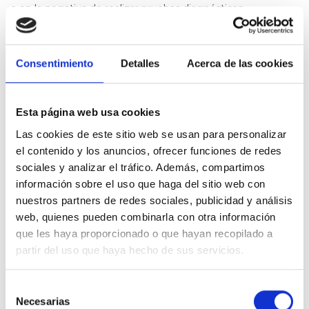
o en la negativa de realizar pruebas diagnósticas
fundamentales
La salud de mi hijo no es un trámite: El calvario de Saúl
y la Sanidad
Consentimiento
Detalles
Acerca de las cookies
No fue hasta que contratamos a una abogada cuando, por
fin, logramos que derivaran a nuestro hijo al Hospital La Paz
Esta página web usa cookies
en Madrid. Lo que debería haber sido un alivio se ha
convertido en una nueva batalla
. Estamos esperanzados
Las cookies de este sitio web se usan para personalizar
por la atención médica, pero profundamente
el contenido y los anuncios, ofrecer funciones de redes
indignados porque nadie ha tenido en cuenta nuestra
sociales y analizar el tráfico. Además, compartimos
voz, ni las enormes dificultades que este traslado
información sobre el uso que haga del sitio web con
supone.
nuestros partners de redes sociales, publicidad y análisis
Saúl no es un niño que pueda afrontar un viaje largo con
web, quienes pueden combinarla con otra información
normalidad. Para él, romper su rutina es enfrentarse al
que les haya proporcionado o que hayan recopilado a
terror: el cambio de cama, el transporte público, o un simple
partir del uso que haya hecho de sus servicios.
ascensor son muros infranqueables para su bienestar. A
esto se suma un castigo económico inasumible. Cada viaje
supone un gasto de entre 300 y 400 euros en combustible,
Selección
Necesarias
alojamiento y dietas.
de