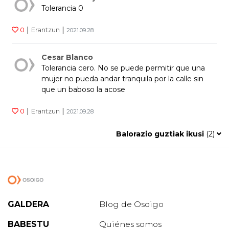
Tolerancia 0
|
|
0
Erantzun
2021.09.28
Cesar Blanco
Tolerancia cero. No se puede permitir que una
mujer no pueda andar tranquila por la calle sin
que un baboso la acose
|
|
0
Erantzun
2021.09.28
Balorazio guztiak ikusi
(
2
)
GALDERA
Blog de Osoigo
BABESTU
Quiénes somos