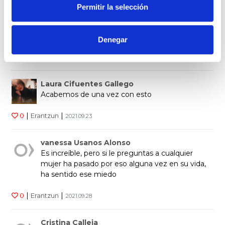
Permitir la selección
Saioa hasi
behar duzu baloratzeko
Denegar
6
personas han valorado
Laura Cifuentes Gallego
Acabemos de una vez con esto
|
|
0
Erantzun
2021.09.23
vanessa Usanos Alonso
Es increíble, pero si le preguntas a cualquier
mujer ha pasado por eso alguna vez en su vida,
ha sentido ese miedo
|
|
0
Erantzun
2021.09.28
Cristina Calleja