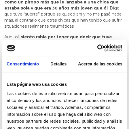
como un piropo más que le lanzaba a una chica que
estaba sola y que era 30 años más joven que él
. Digo
que tuve “suerte” porque se quedó ahí y no me pasó nada
más, al contrario que otras chicas que han tenido que sufrir
situaciones realmente traumáticas.
Aun así,
siento rabia por tener que decir que tuve
suerte
, porque al fin y al cabo, no la tuve, pues lo que sufrí
se llama acoso callejero. El problema es que es un acoso
que está tan normalizado que lo pasamos muchas veces
por alto, incluso, otras veces, decidimos ignorarlo “por
Consentimiento
Detalles
Acerca de las cookies
nuestro bien”.
Estas situaciones te hacen cuestionarte si la culpa es tuya
por ir mal vestida, por escoger ese camino o por ir
Esta página web usa cookies
sola...Pero la realidad es que
en ningún caso es nuestra
Las cookies de este sitio web se usan para personalizar
culpa, es culpa de los acosadores que se piensan que
el contenido y los anuncios, ofrecer funciones de redes
tienen derecho a increpar a cualquier mujer.
sociales y analizar el tráfico. Además, compartimos
Quiero aprovechar esta oportunidad que brinda
osoigo
información sobre el uso que haga del sitio web con
para pedir que
se persiga y se castigue el acoso
nuestros partners de redes sociales, publicidad y análisis
callejero, desde estas situaciones que se ignoran por
web, quienes pueden combinarla con otra información