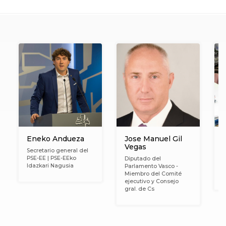
Eneko Andueza
Jose Manuel Gil
I
Vegas
I
Secretario general del
PSE-EE | PSE-EEko
Diputado del
P
Idazkari Nagusia
Parlamento Vasco -
P
Miembro del Comité
(
ejecutivo y Consejo
gral. de Cs