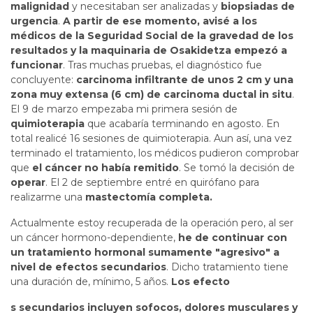
malignidad
y necesitaban ser analizadas y
biopsiadas de
urgencia
.
A partir de ese momento, avisé a los
médicos de la Seguridad Social de la gravedad de los
resultados y la maquinaria de Osakidetza empezó a
funcionar
. Tras muchas pruebas, el diagnóstico fue
concluyente:
carcinoma infiltrante de unos 2 cm y una
zona muy extensa (6 cm) de carcinoma ductal in situ
.
El 9 de marzo empezaba mi primera sesión de
quimioterapia
que acabaría terminando en agosto. En
total realicé 16 sesiones de quimioterapia. Aun así, una vez
terminado el tratamiento, los médicos pudieron comprobar
que
el cáncer no había remitido
. Se tomó la decisión de
operar
. El 2 de septiembre entré en quirófano para
realizarme una
mastectomía completa.
Actualmente estoy recuperada de la operación pero, al ser
un cáncer hormono-dependiente,
he de continuar con
un tratamiento hormonal sumamente "agresivo" a
nivel de efectos secundarios
. Dicho tratamiento tiene
una duración de, mínimo, 5 años.
Los efecto
s secundarios incluyen sofocos, dolores musculares y