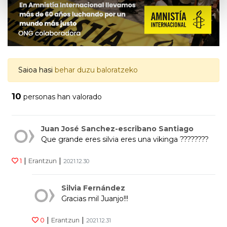
Saioa hasi
behar duzu baloratzeko
10
personas han valorado
Juan José Sanchez-escribano Santiago
Que grande eres silvia eres una vikinga ????????
|
|
1
Erantzun
2021.12.30
Silvia Fernández
Gracias mil Juanjo!!!
|
|
0
Erantzun
2021.12.31