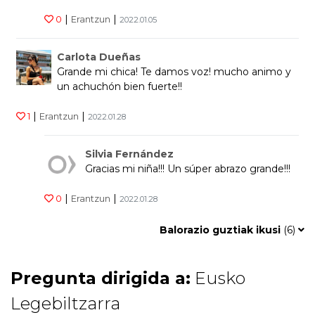
|
|
0
Erantzun
2022.01.05
Carlota Dueñas
Grande mi chica! Te damos voz! mucho animo y
un achuchón bien fuerte!!
|
|
1
Erantzun
2022.01.28
Silvia Fernández
Gracias mi niña!!! Un súper abrazo grande!!!
|
|
0
Erantzun
2022.01.28
Balorazio guztiak ikusi
(
6
)
Pregunta dirigida a:
Eusko
Legebiltzarra