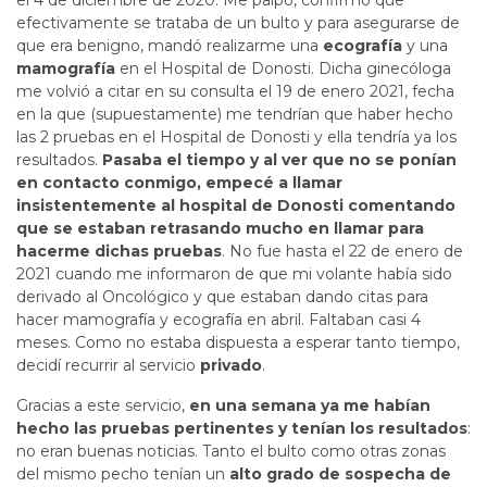
el 4 de diciembre de 2020. Me palpó, confirmó que
efectivamente se trataba de un bulto y para asegurarse de
que era benigno, mandó realizarme una
ecografía
y una
mamografía
en el Hospital de Donosti. Dicha ginecóloga
me volvió a citar en su consulta el 19 de enero 2021, fecha
en la que (supuestamente) me tendrían que haber hecho
las 2 pruebas en el Hospital de Donosti y ella tendría ya los
resultados.
Pasaba el tiempo y al ver que no se ponían
en contacto conmigo, empecé a llamar
insistentemente al hospital de Donosti comentando
que se estaban retrasando mucho en llamar para
hacerme dichas pruebas
. No fue hasta el 22 de enero de
2021 cuando me informaron de que mi volante había sido
derivado al Oncológico y que estaban dando citas para
hacer mamografía y ecografía en abril. Faltaban casi 4
meses. Como no estaba dispuesta a esperar tanto tiempo,
decidí recurrir al servicio
privado
.
Gracias a este servicio,
en una semana ya me habían
hecho las pruebas pertinentes y tenían los resultados
:
no eran buenas noticias. Tanto el bulto como otras zonas
del mismo pecho tenían un
alto grado de sospecha de