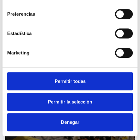
consentimiento
También quiero plantearles
la necesidad que hay de
Preferencias
invertir a favor de la figura del psicooncólogo
. En mi
caso, yo logré que me hicieran un seguimiento psicológico
mensual (una consulta al mes). A día de hoy sigo teniendo
Estadística
este apoyo y, de momento, y para mí, es suficiente. Sin
embargo, soy consciente de que para mucha gente que
transita por una situación similar a la mía este seguimiento
Marketing
de una consulta cada 30 días no basta.
Finalmente,
quiero poner de manifiesto la enorme
demora que hay en la Seguridad Social para solicitar
Permitir todas
según qué pruebas ginecológicas, en este caso,
imprescindibles para que diagnósticos como el mío se
puedan tratar a tiempo
. No estaría de más empezar a
realizar mastectomías de prevención en mujeres de menos
Permitir la selección
de 50 años. De nada me sirve "tocarme las tetas" para
prevenir futuros diagnósticos graves, si luego no me dan
cita para las pruebas correspondientes hasta pasados 6
Denegar
meses.