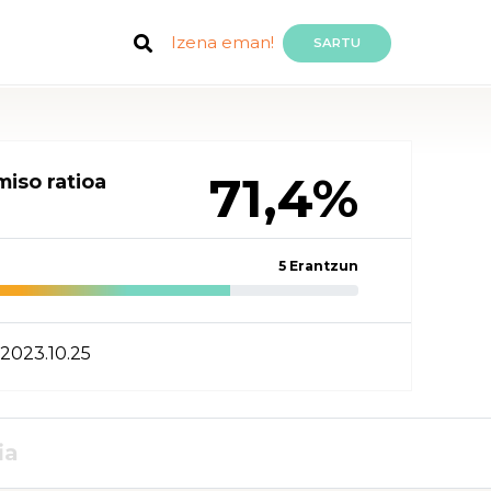
Izena eman!
SARTU
71,4%
iso ratioa
5 Erantzun
2023.10.25
ia