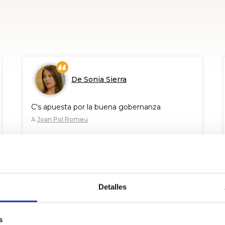
De Sonia Sierra
C's apuesta por la buena gobernanza
A
Joan Pol Romeu
169
babes
2016 Ots. 19
BALORATU
PARTEKATU
Detalles
s