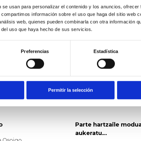
De Sonia Sierra
b se usan para personalizar el contenido y los anuncios, ofrecer
s, compartimos información sobre el uso que haga del sitio web 
Jordi Pujol ya sabe lo que es la UDEF
 análisis web, quienes pueden combinarla con otra información q
A Usuario Anónimo
r del uso que haya hecho de sus servicios.
115
babes
2016 Ots. 19
Preferencias
Estadística
BALORATU
PARTEKATU
Permitir la selección
o
Parte hartzaile modu
aukeratu…
e Osoigo