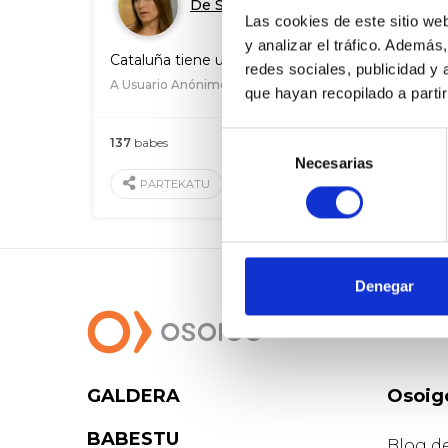
De Sonia Sierra
Las cookies de este sitio we
y analizar el tráfico. Ademá
Cataluña tiene una población muy envejecida
redes sociales, publicidad y
A Usuario Anónimo
que hayan recopilado a parti
Selección
137
babes
2016 Ots. 19
Necesarias
de
BALORATU
PARTEKATU
consentimiento
Denegar
GALDERA
Osoig
BABESTU
Blog d