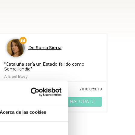
De Sonia Sierra
"Cataluña sería un Estado fallido como
Somalilandia"
A
Israel Buey
154
babes
2016 Ots. 19
BALORATU
PARTEKATU
Acerca de las cookies