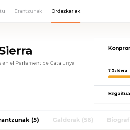
tu
Erantzunak
Ordezkariak
Sierra
Konprom
s en el Parlament de Catalunya
7 Galdera
Ezgaitua
rantzunak (5)
Galderak (56)
Biograf