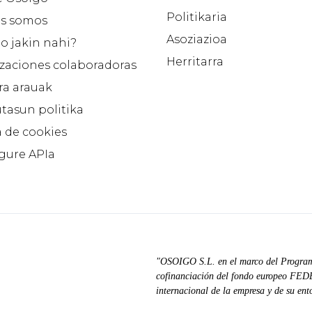
Politikaria
s somos
Asoziazioa
o jakin nahi?
Herritarra
zaciones colaboradoras
ra arauak
tasun politika
a de cookies
 gure APIa
"OSOIGO S.L. en el marco del Progra
cofinanciación del fondo europeo FEDER
internacional de la empresa y de su ent