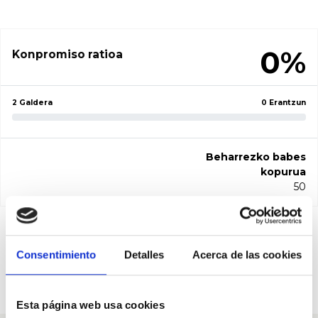
0%
Konpromiso ratioa
2 Galdera
0 Erantzun
Beharrezko babes
kopurua
50
Pregunta a Marisela
Consentimiento
Detalles
Acerca de las cookies
Santibañez
Beharrezko babesak: 50
Esta página web usa cookies