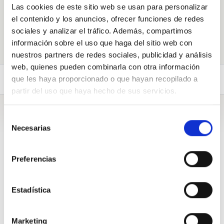
Las cookies de este sitio web se usan para personalizar
Galdeituidazu
el contenido y los anuncios, ofrecer funciones de redes
sociales y analizar el tráfico. Además, compartimos
información sobre el uso que haga del sitio web con
nuestros partners de redes sociales, publicidad y análisis
web, quienes pueden combinarla con otra información
Galderak (42)
Biografia
que les haya proporcionado o que hayan recopilado a
partir del uso que haya hecho de sus servicios.
Biografia
Selección
Necesarias
de
consentimiento
Hola, soy Marisela Santibañez. Soy Actriz, animadora y
locutora radial. Hoy me desempeño como Diputada del
Preferencias
Distrito n°14 (Alhué, Buin, Calera de Tango, Curacaví, El
Monte, Isla de Maipo, María Pinto, Melipilla, Padre Hurtado,
Paine, Peñaflor, San Bernardo, San Pedro, Talagante) en la
Estadística
Región Metropolitana.
Milito en el Partido Comunista. Paralelamente a mi trabajo
Marketing