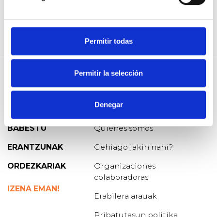
televisivo, he tratado de dar todo en el ámbito social,
participando en iniciativas como “La Ruta del Beneficio”,
donde diversos rostros, mediante eventos y campañas
solidarias aportaban en la recaudación de fondos para
Permitir todas
tratamientos médicos.
Permitir la selección
Denegar
GALDERA
Blog de Osoigo
BABESTU
Quiénes somos
ERANTZUNAK
Gehiago jakin nahi?
ORDEZKARIAK
Organizaciones
colaboradoras
IZENA EMAN!
Erabilera arauak
Pribatutasun politika