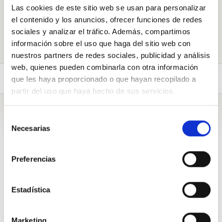
Las cookies de este sitio web se usan para personalizar
Galdeituidazu
el contenido y los anuncios, ofrecer funciones de redes
sociales y analizar el tráfico. Además, compartimos
información sobre el uso que haga del sitio web con
nuestros partners de redes sociales, publicidad y análisis
web, quienes pueden combinarla con otra información
Galderak (1)
Biografia
que les haya proporcionado o que hayan recopilado a
partir del uso que haya hecho de sus servicios.
Biografia
Selección
Necesarias
de
consentimiento
Probablemente muchos conocen mi trayectoria política
más reciente: fui Presidente de Renovación Nacional,
Preferencias
Diputado
por el distrito 8 y hasta hace muy poco,
Ministro
de Defensa
. En Renovación Nacional milito hace veinte
años y partí desde abajo. Estoy orgulloso de haber recibido
Estadística
la confianza de sus militantes para desempeñarme en
distintos cargos, desde presidente comunal en Buin a
presidente nacional del partido. He sido candidato a alcalde
Marketing