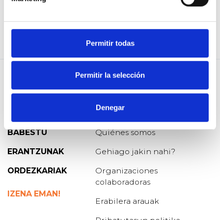
y a diputado, fui
subsecretario de Investigaciones
y
Ministro de Defensa, en los gobiernos del Presidente
Sebastián Piñera. En todos estos años, en mi vida laboral y
política, he conocido de triunfos y derrotas. Hoy, quiero ser
Permitir todas
Presidente de Chile.
Permitir la selección
Denegar
GALDERA
Blog de Osoigo
BABESTU
Quiénes somos
ERANTZUNAK
Gehiago jakin nahi?
ORDEZKARIAK
Organizaciones
colaboradoras
IZENA EMAN!
Erabilera arauak