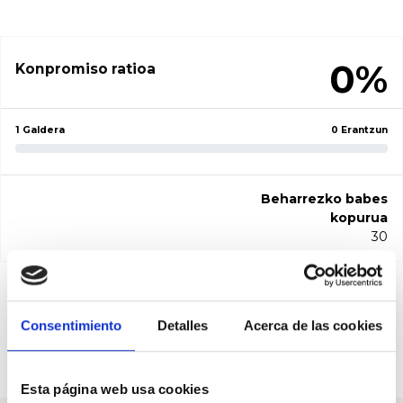
0%
Konpromiso ratioa
1 Galdera
0 Erantzun
Beharrezko babes
kopurua
30
Pregunta a Mario
Consentimiento
Detalles
Acerca de las cookies
Desbordes
Beharrezko babesak: 30
Esta página web usa cookies