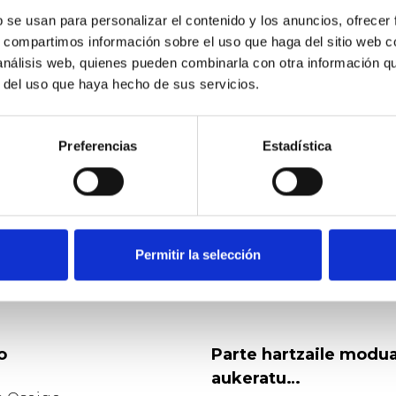
b se usan para personalizar el contenido y los anuncios, ofrecer
rvicio de urgencias del Hospital de Navarra y en Atenció
s, compartimos información sobre el uso que haga del sitio web 
 análisis web, quienes pueden combinarla con otra información q
taria, ocupando diferentes cargos de responsabilidad. H
r del uso que haya hecho de sus servicios.
erente del Servicio Navarro de Salud-Osasunbidea. Tambi
la Estrategia de Crónicos en Navarra.
de Navarra. Soy coordinadora y docente del Experto en g
Preferencias
Estadística
P y de la Junta Territorial de SEDISA en Navarra.
Permitir la selección
o
Parte hartzaile modu
aukeratu…