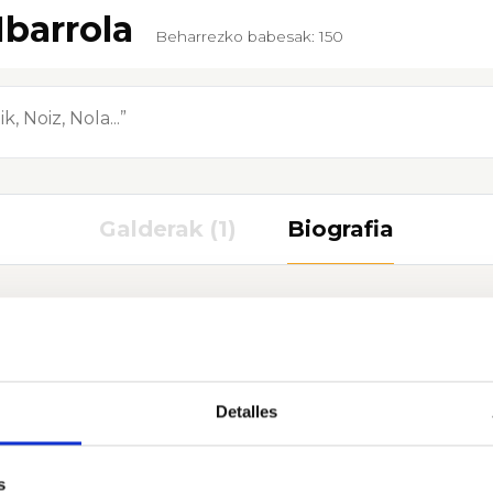
Ibarrola
Beharrezko babesak: 150
Galderak (1)
Biografia
a por la Universidad de Navarra y especialista en Medici
Detalles
ón Sanitaria para Directivos de la Salud por la Universid
SE Business School Universidad de Navarra, Diploma Postg
 Investigación en Servicios de Salud y Enfermedades Cr
s