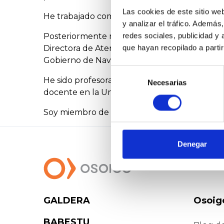
Las cookies de este sitio we
He trabajado como médico asistencial en el se
y analizar el tráfico. Ademá
redes sociales, publicidad y
Posteriormente me he dedicado a gestión sani
que hayan recopilado a parti
Directora de Atención Primaria y Directora G
Gobierno de Navarra. He sido responsable de 
Selección
He sido profesora adjunta de la Universidad 
Necesarias
de
docente en la Universidad de Deusto.
consentimiento
Soy miembro de la junta directiva de la SEDA
Denegar
GALDERA
Osoig
BABESTU