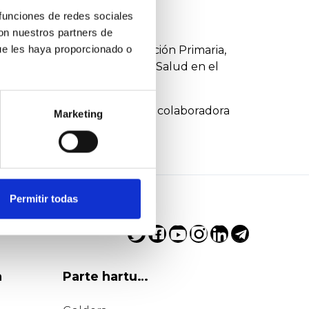
 funciones de redes sociales
n Primaria.
con nuestros partners de
ue les haya proporcionado o
e sido subdirectora de Atención Primaria,
én fui Directora General de Salud en el
estión sanitaria en la UPNA y colaboradora
Marketing
Permitir todas
a
Parte hartu…