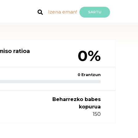
Izena eman!
SARTU
0%
iso ratioa
0 Erantzun
Beharrezko babes
kopurua
150