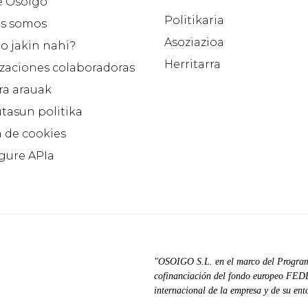
e Osoigo
Politikaria
s somos
Asoziazioa
o jakin nahi?
Herritarra
zaciones colaboradoras
ra arauak
tasun politika
a de cookies
 gure APIa
"OSOIGO S.L. en el marco del Progra
cofinanciación del fondo europeo FEDER
internacional de la empresa y de su ent