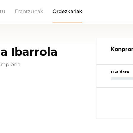
tu
Erantzunak
Ordezkariak
na Ibarrola
Konprom
Pamplona
1 Galdera