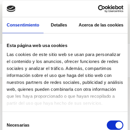
Galdeituidazu
Consentimiento
Detalles
Acerca de las cookies
Esta página web usa cookies
Erantzunak (2)
Galderak (7)
Las cookies de este sitio web se usan para personalizar
el contenido y los anuncios, ofrecer funciones de redes
Biografia
sociales y analizar el tráfico. Además, compartimos
información sobre el uso que haga del sitio web con
nuestros partners de redes sociales, publicidad y análisis
Erantzunak
web, quienes pueden combinarla con otra información
que les haya proporcionado o que hayan recopilado a
partir del uso que haya hecho de sus servicios.
Selección
De Ainhoa Domaica Goñi
Necesarias
de