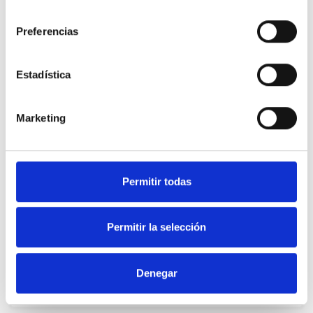
consentimiento
Alfonso Alonso ha ofrecido a Urkullu su disposición a un acuerdo
de centralidad en Euskadi
Preferencias
A Usuario Anónimo
13
babes
2016 Mai. 02
Estadística
BALORATU
PARTEKATU
Marketing
De Ainhoa Domaica Goñi
Permitir todas
El proceso de identificación y solicitud de asilo retrasan la
acogida en Europa
Permitir la selección
A Usuario Anónimo
13
babes
2016 Mai. 02
Denegar
BALORATU
PARTEKATU