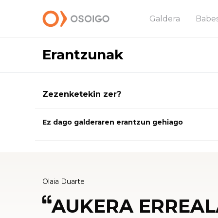
Galdera
Babe
Erantzunak
Zezenketekin zer?
Ez dago galderaren erantzun gehiago
Olaia Duarte
AUKERA ERREAL