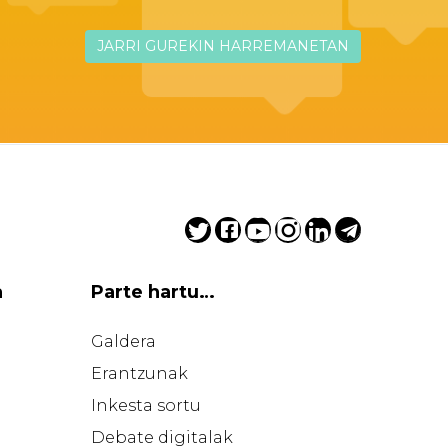
JARRI GUREKIN HARREMANETAN
a
Parte hartu…
Galdera
Erantzunak
Inkesta sortu
Debate digitalak