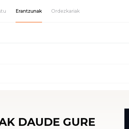
stu
Erantzunak
Ordezkariak
AK DAUDE GURE