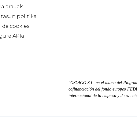
ra arauak
tasun politika
a de cookies
 gure APIa
"OSOIGO S.L. en el marco del Progra
cofinanciación del fondo europeo FEDER
internacional de la empresa y de su ent