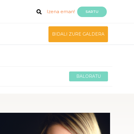
Izena eman!
SARTU
BIDALI ZURE GALDERA
BALORATU