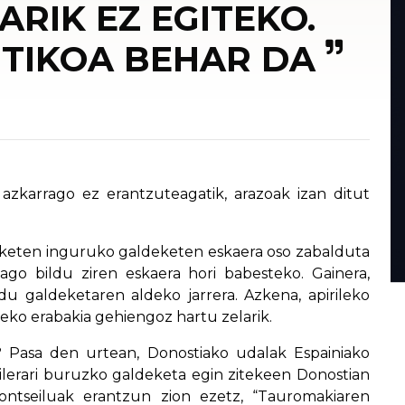
ARIK EZ EGITEKO.
TIKOA BEHAR DA
azkarrago ez erantzuteagatik, arazoak izan ditut
nketen inguruko galdeketen eskaera oso zabalduta
ago bildu ziren eskaera hori babesteko. Gainera,
u galdeketaren aldeko jarrera. Azkena, apirileko
eko erabakia gehiengoz hartu zelarik.
? Pasa den urtean, Donostiako udalak Espainiako
ilerari buruzko galdeketa egin zitekeen Donostian
Kontseiluak erantzun zion ezetz, “Tauromakiaren