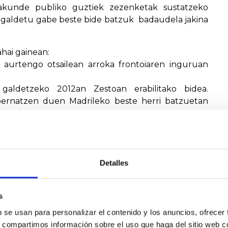
rakunde publiko guztiek zezenketak sustatzeko
li galdetu gabe beste bide batzuk badaudela jakina
ahai gainean:
 aurtengo otsailean arroka frontoiaren inguruan
galdetzeko 2012an Zestoan erabilitako bidea.
rnatzen duen Madrileko beste herri batzuetan
 Real.
ernatibo horiek diseinatzen hasteko eskaera luzatu
io “osa zaila” dela. Gure ustez, alkateak ez dauka
lako. Beraz, udalbatzak alkateari 2017an galdeketa
Detalles
a antolatuko duen ala ez.
ngo Aste Nagusian berriro zezenketak egingo dira
s
bakitzeko duten eskubidearen gainetik.
b se usan para personalizar el contenido y los anuncios, ofrecer
koa balego, bideak daude erabaki demokratikoagoak
s, compartimos información sobre el uso que haga del sitio web 