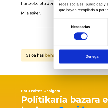
hartzeko eta donostiarrok erabakitzeko esku
redes sociales, publicidad y
que hayan recopilado a parti
Mila esker.
Selección
Necesarias
de
consentimiento
Saioa hasi
behar duzu baloratzeko
Denegar
Batu zaitez Osoigora
Politikaria bazara 