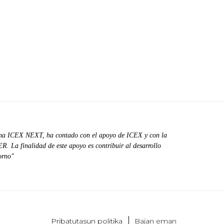
ma ICEX NEXT, ha contado con el apoyo de ICEX y con la
. La finalidad de este apoyo es contribuir al desarrollo
orno"
Pribatutasun politika
Bajan eman