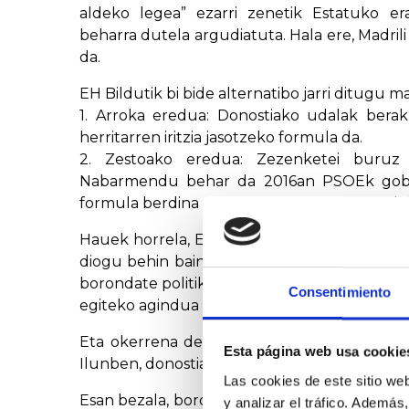
aldeko legea” ezarri zenetik Estatuko e
beharra dutela argudiatuta. Hala ere, Madri
da.
EH Bildutik bi bide alternatibo jarri ditugu m
1. Arroka eredua: Donostiako udalak berak
herritarren iritzia jasotzeko formula da.
2. Zestoako eredua: Zezenketei buruz 
Nabarmendu behar da 2016an PSOEk gobe
formula berdina erabili zela, adibidez Soto del
Hauek horrela, Eneko Goia alkateari bide alt
diogu behin baino gehiagoetan, baina berak d
borondate politikorik, aukerak egon badaude
Consentimiento
egiteko agindua eman arren, ikusteke dago e
Eta okerrena dena, zuk esan bezala, aurte
Esta página web usa cookie
Ilunben, donostiarrek bere hiriari buruz era
Las cookies de este sitio we
Esan bezala, borondate eta gehiengo politi
y analizar el tráfico. Ademá