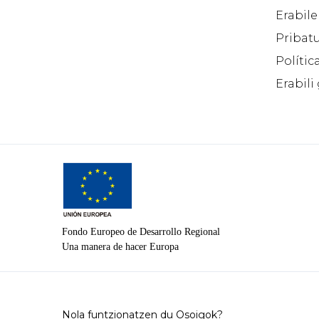
Erabile
Pribatu
Polític
Erabili
Fondo Europeo de Desarrollo Regional
Una manera de hacer Europa
Nola funtzionatzen du Osoigok?