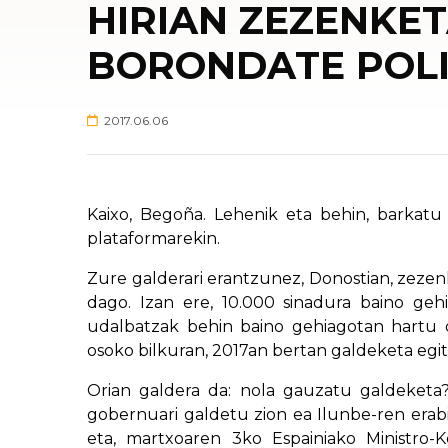
HIRIAN ZEZENKET
BORONDATE POLI
2017.06.06
Kaixo, Begoña. Lehenik eta behin, barkatu 
plataformarekin.
Zure galderari erantzunez, Donostian, zeze
dago. Izan ere, 10.000 sinadura baino gehi
udalbatzak behin baino gehiagotan hartu d
osoko bilkuran, 2017an bertan galdeketa egit
Orian galdera da: nola gauzatu galdeketa
gobernuari galdetu zion ea Ilunbe-ren erab
eta, martxoaren 3ko Espainiako Ministro-