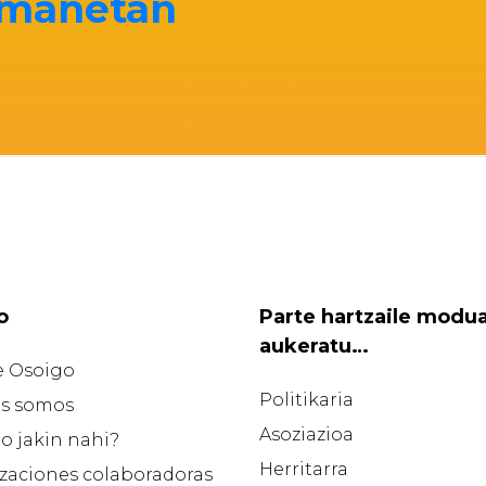
remanetan
o
Parte hartzaile modu
aukeratu…
e Osoigo
Politikaria
s somos
Asoziazioa
o jakin nahi?
Herritarra
zaciones colaboradoras