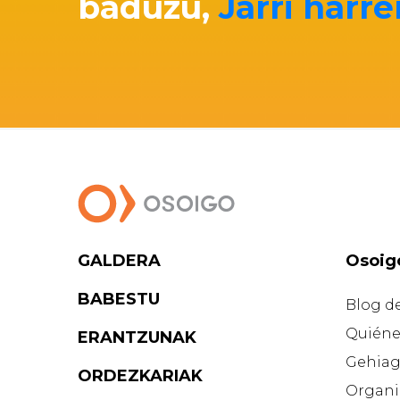
baduzu,
Jarri har
GALDERA
Osoig
BABESTU
Blog d
Quiéne
ERANTZUNAK
Gehiag
ORDEZKARIAK
Organi