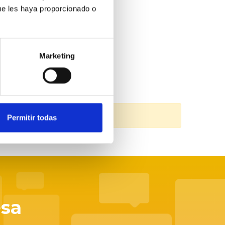
ue les haya proporcionado o
Marketing
Permitir todas
esa