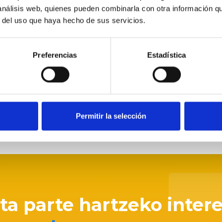
bidea izateko.
 análisis web, quienes pueden combinarla con otra información q
r del uso que haya hecho de sus servicios.
Preferencias
Estadística
PARTEKATU
Permitir la selección
eta parte hartzeko inter