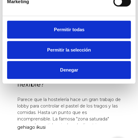
Marketing
Permitir todas
Permitir la selección
GALDERA
¿Ordenanzas más flexibles para
Denegar
un comercio cada vez más
flexible?
Parece que la hostelería hace un gran trabajo de
lobby para controlar el pastel de los tragos y las
comidas. Hasta un punto que es
incomprensible. La famosa "zona saturada"
carece de sentido e incluso la directrices
gehiago ikusi
europeas dicen que es injusto. No hay zona