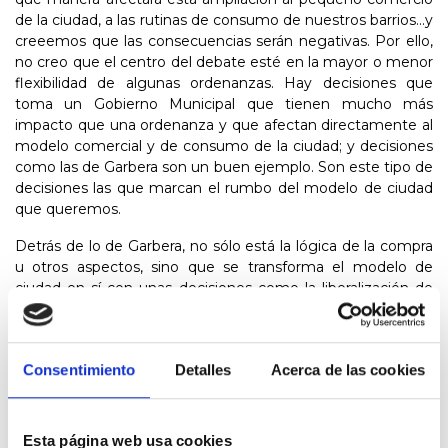
de la ciudad, a las rutinas de consumo de nuestros barrios...y
creeemos que las consecuencias serán negativas. Por ello,
no creo que el centro del debate esté en la mayor o menor
flexibilidad de algunas ordenanzas. Hay decisiones que
toma un Gobierno Municipal que tienen mucho más
impacto que una ordenanza y que afectan directamente al
modelo comercial y de consumo de la ciudad; y decisiones
como las de Garbera son un buen ejemplo. Son este tipo de
decisiones las que marcan el rumbo del modelo de ciudad
que queremos.
Detrás de lo de Garbera, no sólo está la lógica de la compra
u otros aspectos, sino que se transforma el modelo de
ciudad en sí con unas decisiones como la liberalización de
los horarios, las ampliaciones masivas de centros
comerciales en el extrarradio, etc, etc... Lo del modelo de
ciudad es importante, porque con decisiones así, y juntando
Consentimiento
Detalles
Acerca de las cookies
otras, como el TAV, el metro, etc... unimos un
rompecabezas que dibuja un nuevo modelo socio-
económico de ciudad que está al servicio de la inversión
extranjera, del consumo masivo, y no de sostenibilidad ni de
Esta página web usa cookies