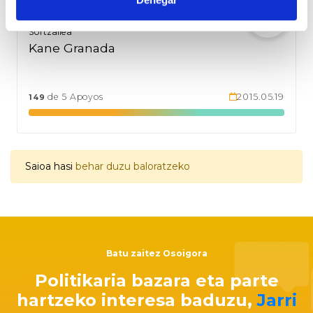
por personas que han excavado cuevas y están
haciendo un uso particular de un bien de
Sortzailea
dominio público. ¿El candidato/a a la alcaldía
Kane Granada
promovería el desalojo de estas personas de
este espacio público y lo pondría a disposición
para el uso y disfrute público?
de 5 Apoyos
2015.05.19
149
Saioa hasi
behar duzu baloratzeko
Batu zaitez Osoigora
Politikaria bazara eta parte
hartzeko interesa baduzu,
Jarri